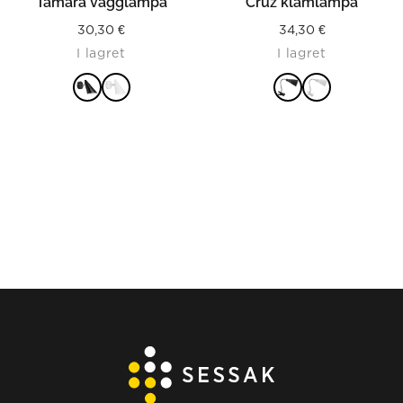
Tamara vägglampa
Cruz klämlampa
30,30
€
34,30
€
I lagret
I lagret
LÄS MER
LÄS MER