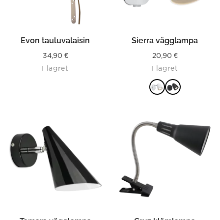
Evon tauluvalaisin
Sierra vägglampa
34,90
€
20,90
€
I lagret
I lagret
LÄS MER