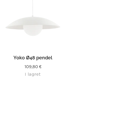
Yoko Ø48 pendel
109,80
€
I lagret