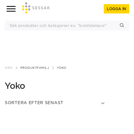
LOGGA IN
Gå
till
HEM
PRODUKTFAMILJ
YOKO
innehåll
Yoko