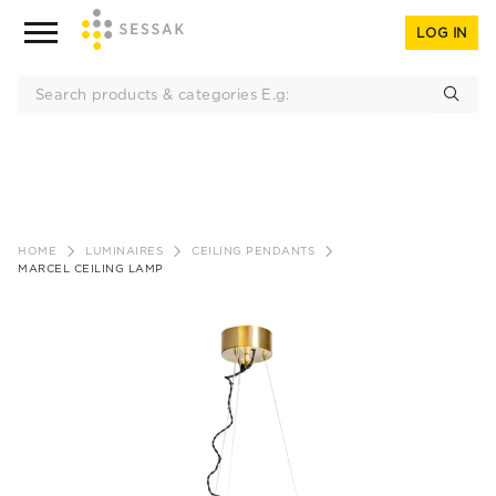
LOG IN
Skip
to
HOME
LUMINAIRES
CEILING PENDANTS
content
MARCEL CEILING LAMP