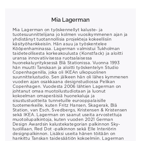
Mia Lagerman
Mia Lagerman on työskennellyt kaluste- ja
tuotesuunnittelijana jo kolmen vuosikymmenen ajan ja
yhdistänyt tuotannollisia projekteja kokeellisiin
käsityöhankkeisiin. Hän asuu ja työskentelee
Kööpenhaminassa. Lagerman valmistui Tukholman
taideteollisesta korkeakoulusta (Konstfack) ja aloitti
uransa innovatiivisessa ruotsalaisessa
huonekaluyrityksessä Blå Stationissa. Vuonna 1993
hän muutti Tanskaan ja aloitti työskentelyn Studio
Copenhagenilla, joka oli IKEAn ulkopuolinen
suunnittelustudio. Sen jälkeen hän oli lähes kymmenen
vuoden ajan osakkaana designstudiossa Pelikan
Copenhagen. Vuodesta 2006 lähtien Lagerman on
johtanut omaa muotoilustudiotaan ja luonut
kokoelman omaperäisiä huonekaluja ja
sisustustuotteita tunnetuille eurooppalaisille
tuotemerkeille, kuten Fritz Hansen, Skagerak, Blå
Station, van Esch, Svedbergs, Kristensen & Kristensen
sekä IKEA. Lagerman on saanut useita arvostettuja
muotoilupalkintoja, kuten vuoden 2021 German
Design Awardsin kalustekategorian palkinnon Sky-
tuolillaan, Red Dot -palkinnon sekä Elle Interiörin
designpalkinnon. Lisäksi useita hänen töitään on
hankittu Tanskan taidesäätiön kokoelmiin. Lagerman