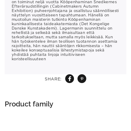
on toiminut neljä vuotta Kööpenhaminan Snedkernes
Efterårsudstillingin (Cabinetmakers Autumn
Exhibition) puheenjohtajana ja osallistuu säännöllisesti
näyttelyn vuosittaiseen tapahtumaan. Hänellä on
muotoilun maisterin tutkinto Kööpenhaminan
kuninkaallisesta taideakatemiasta (Det Kongelige
Danske Kunstakademi). Lagermanin suunnittelu on
rehellistä ja selkeää sekä ilmaisultaan että
tarkoitukseltaan, mutta samalla myös leikkisää. Kun
hän työskentelee ilman teollisen tuotannon asettamia
rajoitteita, hän nauttii sääntöjen rikkomisesta – hän
kokeilee konseptuaalisia lähestymistapoja sekä
yhdistää puhtaita linjoja intuitiiviseen
koristeellisuuteen
SHARE:
Product family