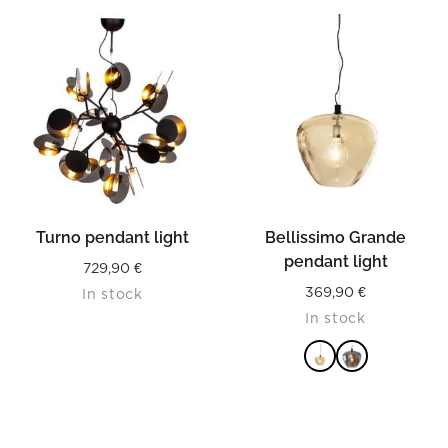
291,90 €.
145,95 €.
READ MORE
Turno pendant light
Bellissimo Grande
pendant light
729,90
€
369,90
€
In stock
In stock
READ MORE