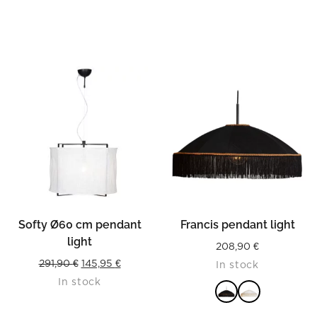
Softy Ø60 cm pendant
Francis pendant light
light
208,90
€
Original
Current
291,90
€
145,95
€
In stock
In stock
price
price
was:
is: