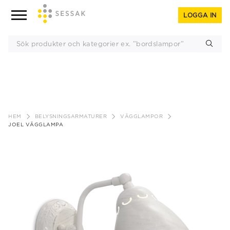
LOGGA IN
Gå
till
HEM
BELYSNINGSARMATURER
VÄGGLAMPOR
innehåll
JOEL VÄGGLAMPA