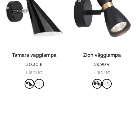
Tamara vägglampa
Zion vägglampa
30,30
€
29,90
€
I lagret
I lagret
LÄS MER
LÄS MER