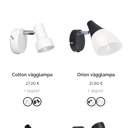
Colton vägglampa
Orion vägglampa
27,20
€
21,90
€
I lagret
I lagret
LÄS MER
LÄS MER