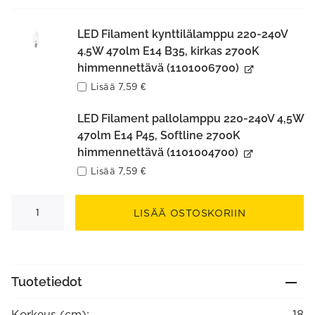
LED Filament kynttilälamppu 220-240V
4.5W 470lm E14 B35, kirkas 2700K
himmennettävä (1101006700)
Lisää
7,59
€
LED Filament pallolamppu 220-240V 4,5W
470lm E14 P45, Softline 2700K
himmennettävä (1101004700)
Lisää
7,59
€
Joel
seinävalaisin
LISÄÄ OSTOSKORIIN
määrä
Tuotetiedot
Korkeus (cm):
18