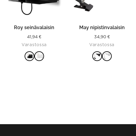
be
be
chosen
chosen
on
on
the
the
product
product
Roy seinävalaisin
May nipistinvalaisin
page
page
41,94
€
34,90
€
Varastossa
Varastossa
VALITSE
VALITSE
VAIHTOEHDOISTA
VAIHTOEHDOISTA