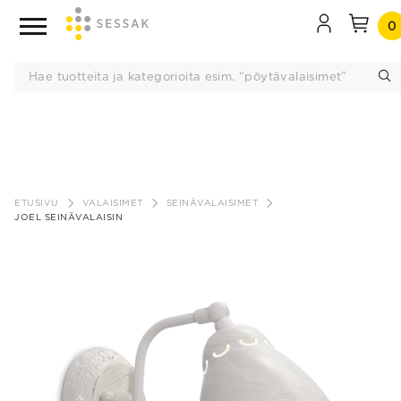
0
Siirry
sisältöön
ETUSIVU
VALAISIMET
SEINÄVALAISIMET
JOEL SEINÄVALAISIN