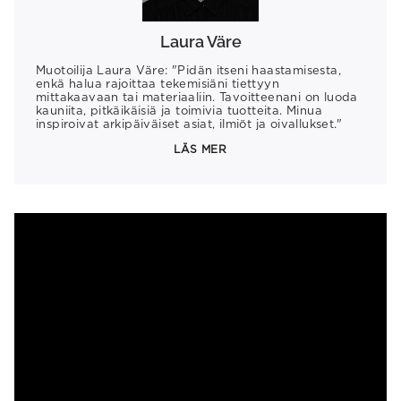
Laura Väre
Muotoilija Laura Väre: "Pidän itseni haastamisesta,
enkä halua rajoittaa tekemisiäni tiettyyn
mittakaavaan tai materiaaliin. Tavoitteenani on luoda
kauniita, pitkäikäisiä ja toimivia tuotteita. Minua
inspiroivat arkipäiväiset asiat, ilmiöt ja oivallukset."
LÄS MER