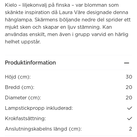
was:
is:
Kielo – liljekonvalj på finska – var blomman som
166,90 €.
116,83 €.
skänkte inspiration då Laura Väre designade denna
hänglampa. Skärmens böljande nedre del sprider ett
mjukt sken och skapar en ljuv stämning. Kan
användas enskilt, men även i grupp varvid en härlig
helhet uppstår.
Produktinformation
Höjd (cm):
30
Bredd (cm):
20
Diameter (cm):
20
Lampstickpropp inkluderad:
Krokfastsättning:
Anslutningskabelns längd (cm):
2