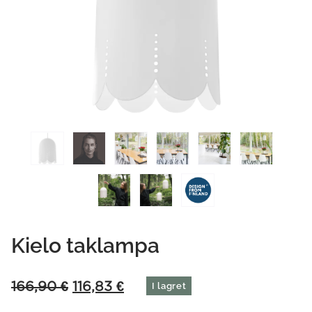
Kielo taklampa
Original
Current
166,90
€
116,83
€
I lagret
price
price