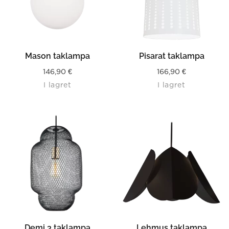
Mason taklampa
Pisarat taklampa
146,90
€
166,90
€
I lagret
I lagret
Demi 3 taklampa
Lehmus taklampa