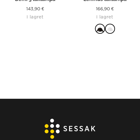
143,90
€
166,90
€
I lagret
I lagret
LÄS MER