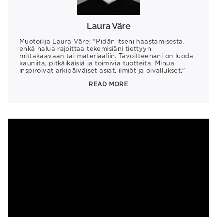
Laura Väre
Muotoilija Laura Väre: "Pidän itseni haastamisesta,
enkä halua rajoittaa tekemisiäni tiettyyn
mittakaavaan tai materiaaliin. Tavoitteenani on luoda
kauniita, pitkäikäisiä ja toimivia tuotteita. Minua
inspiroivat arkipäiväiset asiat, ilmiöt ja oivallukset."
READ MORE