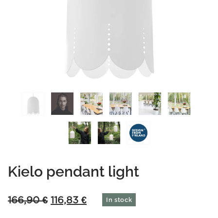
Kielo pendant light
Original
Current
166,90
€
116,83
€
In stock
price
price