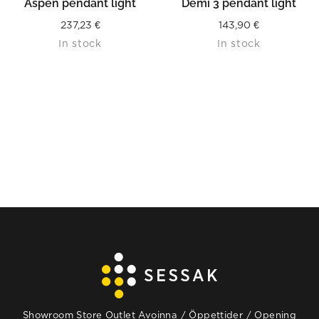
Aspen pendant light
Demi 3 pendant light
237,23
€
143,90
€
In stock
In stock
Showroom Store Outlet Avoinna / Öppettider / Opening