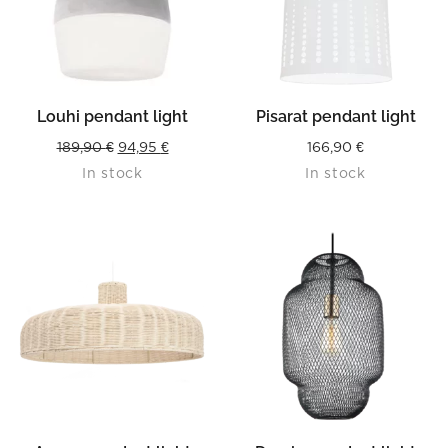
Louhi pendant light
Pisarat pendant light
Original
Current
189,90
€
94,95
€
166,90
€
In stock
In stock
price
price
was:
is:
189,90 €.
94,95 €.