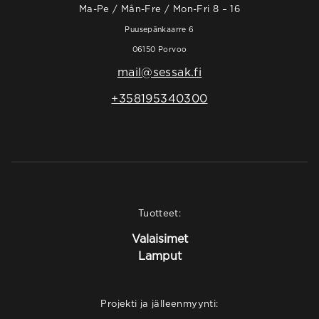
Ma-Pe / Mån-Fre / Mon-Fri 8 – 16
Puusepänkaarre 6
06150 Porvoo
mail@sessak.fi
+358195340300
Tuotteet:
Valaisimet
Lamput
Projekti ja jälleenmyynti: