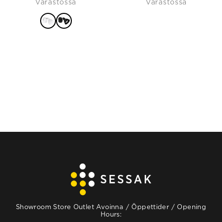
Varastossa
Varastossa
VALITSE
VAIHTOEHDOISTA
Showroom Store Outlet Avoinna / Öppettider / Opening
Hours: