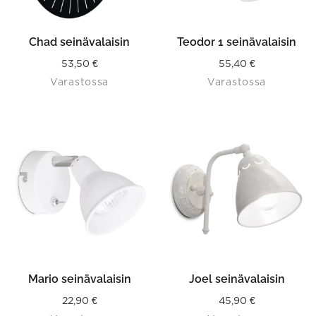
Chad seinävalaisin
Teodor 1 seinävalaisin
53,50
€
55,40
€
Varastossa
Varastossa
This
product
has
multiple
variants.
The
options
may
be
chosen
on
the
product
Mario seinävalaisin
Joel seinävalaisin
page
22,90
€
45,90
€