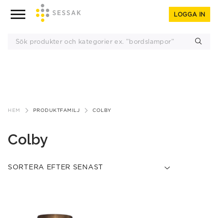
LOGGA IN
Gå
till
HEM
PRODUKTFAMILJ
COLBY
innehåll
Colby