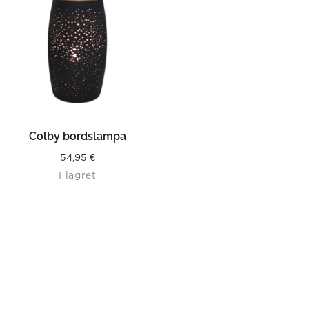
Colby bordslampa
54,95
€
I lagret