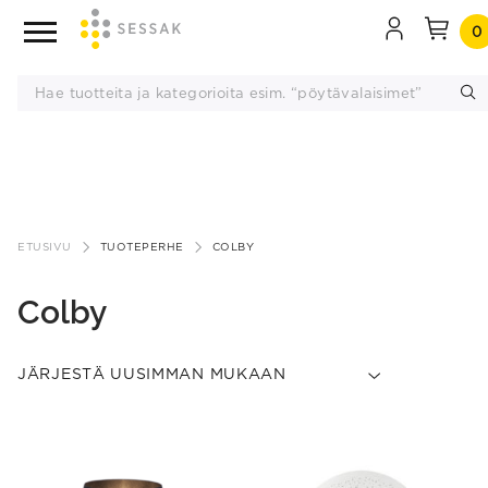
0
Siirry
sisältöön
ETUSIVU
TUOTEPERHE
COLBY
Colby
This
product