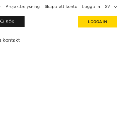
r
Projektbelysning
Skapa ett konto
Logga in
SV
SÖK
LOGGA IN
a kontakt