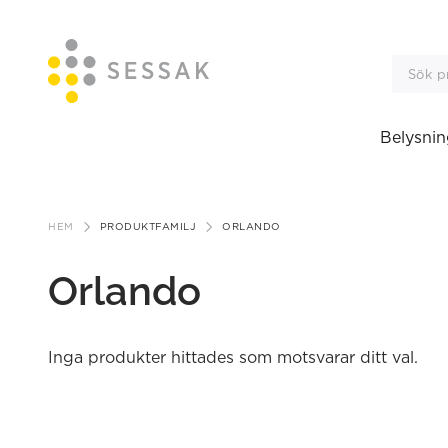
Belysnin
Gå
till
HEM
PRODUKTFAMILJ
ORLANDO
innehåll
Orlando
Inga produkter hittades som motsvarar ditt val.