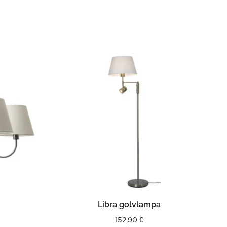
LÄS MER
Libra golvlampa
152,90
€