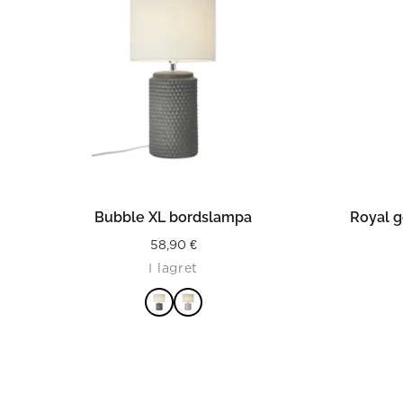
LÄS MER
Bubble XL bordslampa
Royal 
58,90
€
I lagret