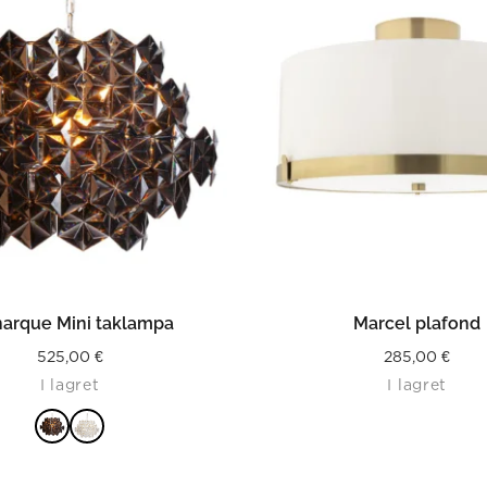
LÄS MER
LÄS MER
arque Mini taklampa
Marcel plafond
525,00
€
285,00
€
I lagret
I lagret