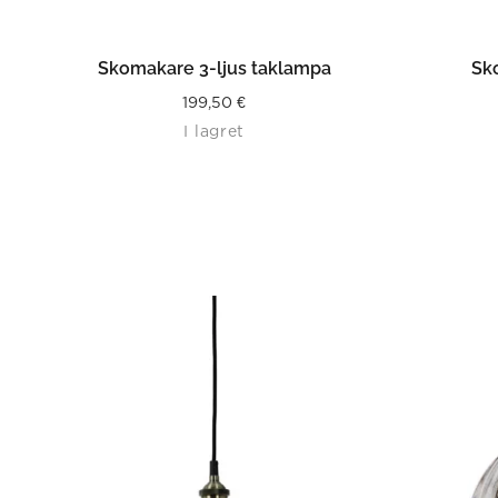
LÄS MER
Skomakare 3-ljus taklampa
Sk
199,50
€
I lagret