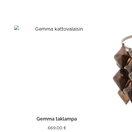
LÄS MER
Gemma taklampa
669,00
€