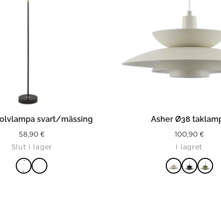
LÄS MER
LÄS MER
golvlampa svart/mässing
Asher Ø38 taklam
58,90
€
100,90
€
Slut i lager
I lagret