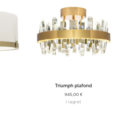
LÄS MER
Triumph plafond
945,00
€
I lagret