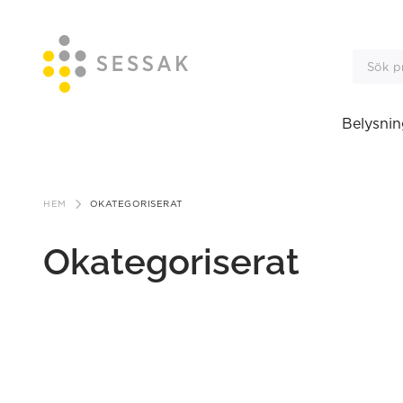
Belysnin
Gå
till
HEM
OKATEGORISERAT
innehåll
Okategoriserat