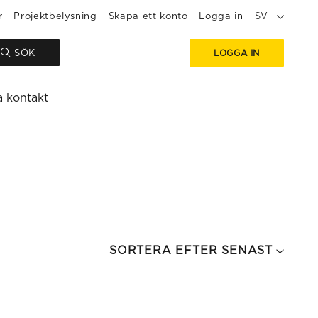
r
Projektbelysning
Skapa ett konto
Logga in
SV
SÖK
LOGGA IN
a kontakt