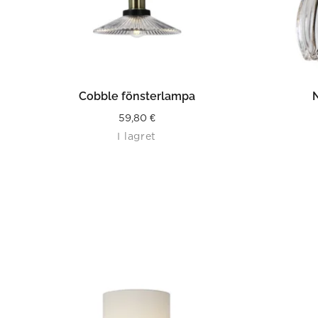
LÄS MER
Cobble fönsterlampa
59,80
€
I lagret