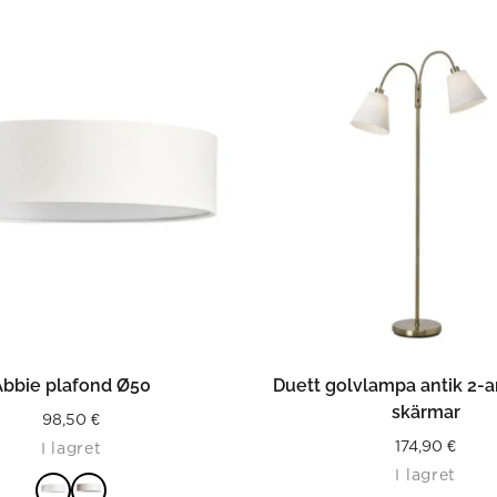
LÄS MER
LÄS MER
Abbie plafond Ø50
Duett golvlampa antik 2-a
skärmar
98,50
€
174,90
€
I lagret
I lagret