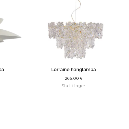
LÄS MER
pa
Lorraine hänglampa
265,00
€
Slut i lager