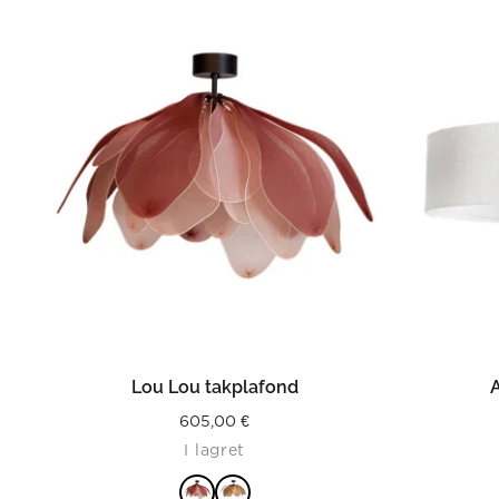
LÄS MER
Lou Lou takplafond
605,00
€
I lagret