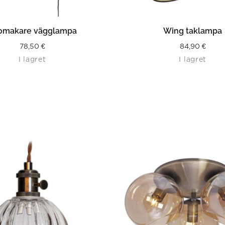
LÄS MER
LÄS MER
omakare vägglampa
Wing taklampa
78,50
€
84,90
€
I lagret
I lagret