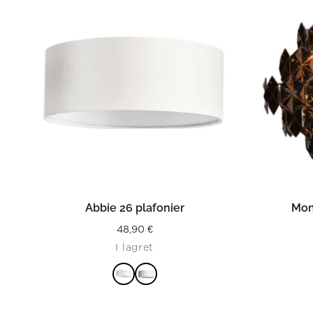
LÄS MER
Abbie 26 plafonier
Mon
48,90
€
I lagret