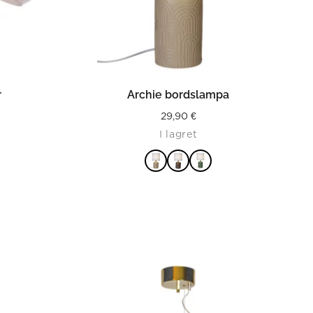
LÄS MER
r
Archie bordslampa
29,90
€
I lagret