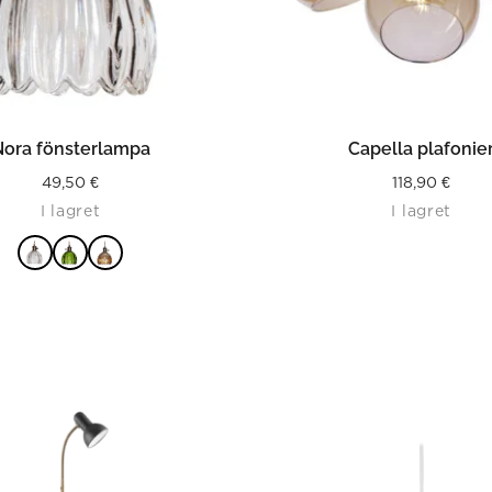
LÄS MER
LÄS MER
Nora fönsterlampa
Capella plafonie
49,50
€
118,90
€
I lagret
I lagret