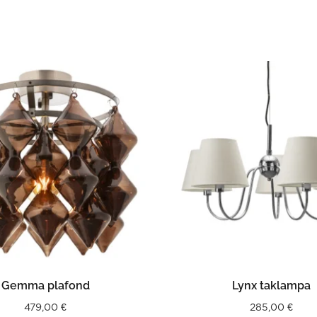
LÄS MER
LÄS MER
Gemma plafond
Lynx taklampa
479,00
€
285,00
€