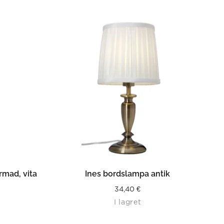
LÄS MER
rmad, vita
Ines bordslampa antik
34,40
€
I lagret