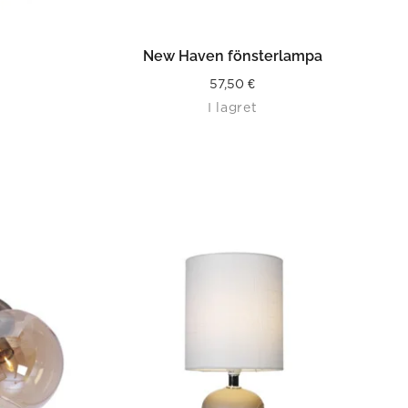
LÄS MER
New Haven fönsterlampa
57,50
€
I lagret