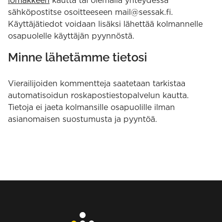
lomakkeen
kautta tai olemalla yhteydessä
sähköpostitse osoitteeseen mail@sessak.fi.
Käyttäjätiedot voidaan lisäksi lähettää kolmannelle
osapuolelle käyttäjän pyynnöstä.
Minne lähetämme tietosi
Vierailijoiden kommentteja saatetaan tarkistaa
automatisoidun roskapostiestopalvelun kautta.
Tietoja ei jaeta kolmansille osapuolille ilman
asianomaisen suostumusta ja pyyntöä.