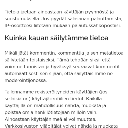
Tietoja jaetaan ainoastaan käyttäjän pyynnöstä ja
suostumuksella. Jos pyydät salasanan palauttamista,
IP-osoitteesi liitetään mukaan palautussähköpostiisi.
Kuinka kauan säilytämme tietoa
Mikäli jätät kommentin, kommenttia ja sen metatietoa
säilytetään toistaiseksi. Tämä tehdään siksi, että
voimme tunnistaa ja hyväksyä seuraavat kommentit
automaattisesti sen sijaan, että säilyttäisimme ne
moderointijonossa.
Tallennamme rekisteröityneiden käyttäjien (jos
sellaisia on) käyttäjäprofiilien tiedot. Kaikilla
käyttäjillä on mahdollisuus nähdä, muokata ja
poistaa omia henkilötietojaan milloin vain.
Ainoastaan käyttäjänimeä ei voi muuttaa.
Verkkosivuston ylläpitäjät voivat nähdä ja muokata