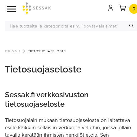
0
Siirry
ETUSIVU
TIETOSUOJASELOSTE
sisältöön
Tietosuojaseloste
Sessak.fi verkkosivuston
tietosuojaseloste
Tietosuojalain mukaan tietosuojaseloste on laitettava
esille kaikkiin sellaisiin verkkopalveluihin, joissa jollain
tavalla kerätään ihmisten henkilötietoja. Sen