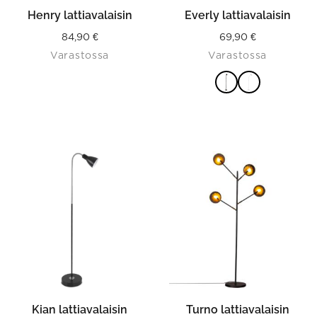
the
product
Henry lattiavalaisin
Everly lattiavalaisin
page
84,90
€
69,90
€
Varastossa
Varastossa
VALITSE
VAIHTOEHDOISTA
This
product
has
multiple
variants.
The
options
may
be
chosen
on
the
product
Kian lattiavalaisin
Turno lattiavalaisin