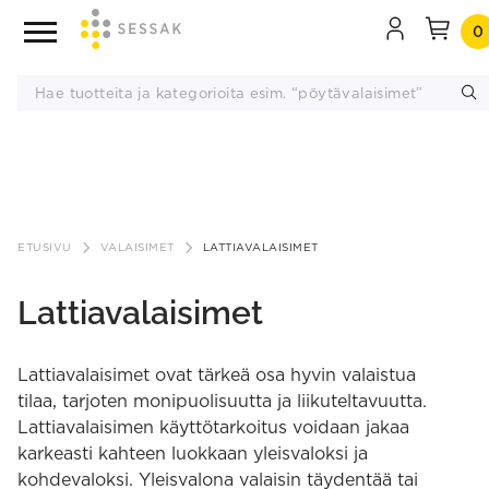
0
Siirry
sisältöön
ETUSIVU
VALAISIMET
LATTIAVALAISIMET
Lattiavalaisimet
Lattiavalaisimet ovat tärkeä osa hyvin valaistua
tilaa, tarjoten monipuolisuutta ja liikuteltavuutta.
Lattiavalaisimen käyttötarkoitus voidaan jakaa
karkeasti kahteen luokkaan yleisvaloksi ja
kohdevaloksi. Yleisvalona valaisin täydentää tai