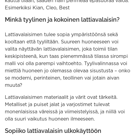
kautta tilaan, saaden näin pehmeää epäsuoraa valoa.
Esimerkiksi Kian, Cleo, Best
Minkä tyylinen ja kokoinen lattiavalaisin?
Lattiavalaisimen tulee sopia ympäristöönsä sekä
kooltaan että tyyliltään. Suureen huoneeseen voi
valita näyttävän lattiavalaisimen, joka toimii tilan
keskipisteenä, kun taas pienemmässä tilassa sirompi
malli voi olla parempi vaihtoehto. Tyylivalinnassa voi
miettiä huoneen jo olemassa olevaa sisustusta – onko
se moderni, perinteinen, teollinen vai jotain aivan
muuta?
Lattiavalaisimen materiaalit ja värit ovat tärkeitä.
Metalliset ja puiset jalat ja varjostimet tulevat
monenlaisissa väreissä ja viimeistelyissä, ja niillä voi
olla suuri vaikutus huoneen ilmeeseen.
Sopiiko lattiavalaisin ulkokäyttöön