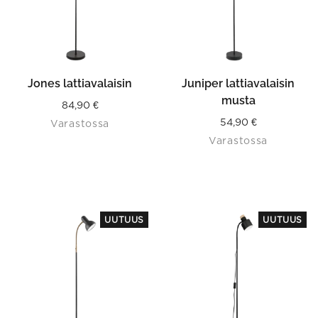
Jones lattiavalaisin
Juniper lattiavalaisin
musta
84,90
€
54,90
€
Varastossa
Varastossa
This
This
UUTUUS
UUTUUS
product
product
has
has
multiple
multiple
variants.
variants.
The
The
options
options
may
may