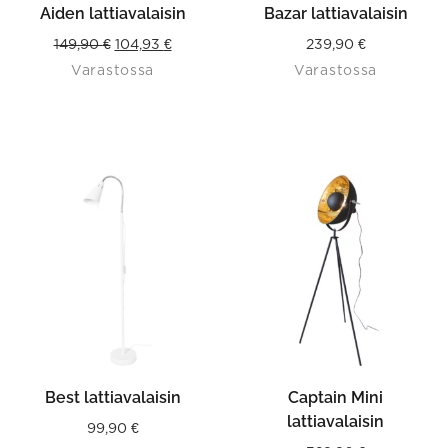
Aiden lattiavalaisin
Bazar lattiavalaisin
Original
Current
149,90
€
104,93
€
239,90
€
Varastossa
Varastossa
price
price
was:
is:
149,90 €.
104,93 €.
This
product
has
multiple
variants.
The
options
may
be
chosen
on
the
product
Best lattiavalaisin
Captain Mini
page
lattiavalaisin
99,90
€