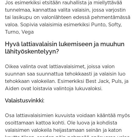
Jos esimerkiksi etsitään rauhallista ja miellyttävää
tunnelmaa, kannattaa valita valaisin, jossa varjostin
tai lasikupu on valonlähteen edessä pehmentämässä
valoa. Sopivia valaisimia esimerkiksi Punto, Softy,
Turno, Vega
Hyvä lattiavalaisin lukemiseen ja muuhun
lähityöskentelyyn?
Oikea valinta ovat lattiavalaisimet, joissa valon
suunnan saa suunnattua tehokkaasti ja valaisin luo
tehokkaan valokeilan. Esimerkiksi Best Jack, Puls, ja
Aiden ovat loistavia valintoja lukuvaloksi.
Valaistusvinkki:
Osa lattiavalaisimien kuvuista voidaan kääntää myös
osoittamaan kattoa kohti. Ole luova ja kohdista
valaisimen valokeila heijastamaan seinän ja katon