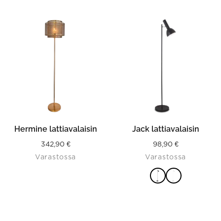
This
product
has
multiple
variants.
The
options
may
be
chosen
on
the
product
Hermine lattiavalaisin
Jack lattiavalaisin
page
342,90
€
98,90
€
Varastossa
Varastossa
VALITSE
VAIHTOEHDOISTA