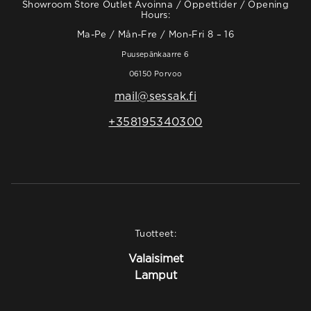
Showroom Store Outlet Avoinna / Öppettider / Opening
Hours:
Ma-Pe / Mån-Fre / Mon-Fri 8 – 16
Puusepänkaarre 6
06150 Porvoo
mail@sessak.fi
+358195340300
Tuotteet:
Valaisimet
Lamput