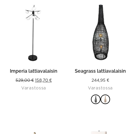
This
product
has
multiple
variants.
The
options
may
be
chosen
on
the
product
Imperia lattiavalaisin
Seagrass lattiavalaisin
page
Original
Current
529,00
€
158,70
€
244,95
€
Varastossa
Varastossa
price
price
was:
is:
529,00 €.
158,70 €.
VALITSE
VAIHTOEHDOISTA