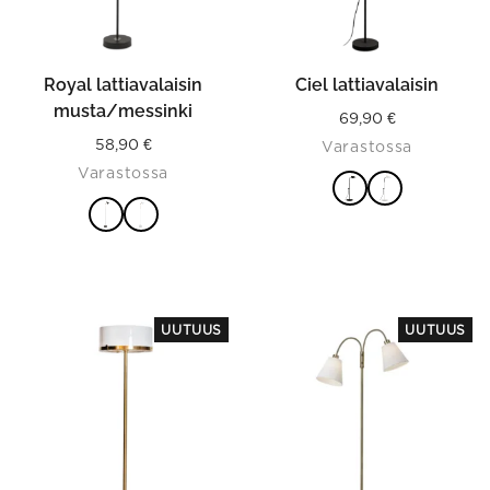
be
be
chosen
chosen
on
on
the
the
product
product
Royal lattiavalaisin
Ciel lattiavalaisin
page
page
musta/messinki
69,90
€
58,90
€
Varastossa
Varastossa
VALITSE
VALITSE
VAIHTOEHDOISTA
VAIHTOEHDOISTA
UUTUUS
UUTUUS