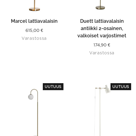
Marcel lattiavalaisin
Duett lattiavalaisin
antiikki 2-osainen,
615,00
€
valkoiset varjostimet
Varastossa
174,90
€
Varastossa
This
UUTUUS
UUTUUS
product
has
multiple
variants.
The
options
may
be
chosen