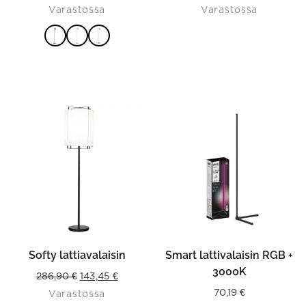
Varastossa
Varastossa
VALITSE
VAIHTOEHDOISTA
Softy lattiavalaisin
Smart lattivalaisin RGB +
3000K
Original
Current
286,90
€
143,45
€
70,19
€
Varastossa
price
price