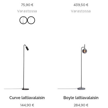
page
75,90
€
439,50
€
Varastossa
Varastossa
VALITSE
VAIHTOEHDOISTA
This
product
has
multiple
variants.
The
options
may
be
chosen
on
the
product
Curve lattiavalaisin
Boyle lattiavalaisin
page
144,90
€
284,90
€