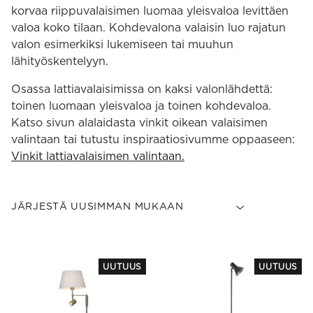
korvaa riippuvalaisimen luomaa yleisvaloa levittäen
valoa koko tilaan. Kohdevalona valaisin luo rajatun
valon esimerkiksi lukemiseen tai muuhun
lähityöskentelyyn.
Osassa lattiavalaisimissa on kaksi valonlähdettä:
toinen luomaan yleisvaloa ja toinen kohdevaloa.
Katso sivun alalaidasta vinkit oikean valaisimen
valintaan tai tutustu inspiraatiosivumme oppaaseen:
Vinkit lattiavalaisimen valintaan.
This
This
UUTUUS
UUTUUS
product
product
has
has
multiple
multiple