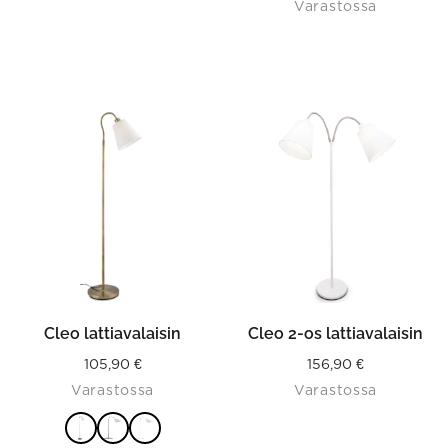
Varastossa
was:
is:
286,90 €.
143,45 €.
This
product
has
multiple
variants.
The
options
may
be
chosen
on
the
product
Cleo lattiavalaisin
Cleo 2-os lattiavalaisin
page
105,90
€
156,90
€
Varastossa
Varastossa