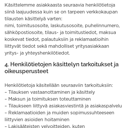
Käsittelemme asiakkaasta seuraavia henkilötietoja
siinä laajuudessa kuin se on tarpeen verkkokaupan
tilausten käsittelyä varten:
nimi, toimitusosoite, laskutusosoite, puhelinnumero,
sähköpostiosoite, tilaus- ja toimitustiedot, maksua
koskevat tiedot, palautuksiin ja reklamaatioihin
liittyvät tiedot sekä mahdolliset yritysasiakkaan
yritys- ja yhteyshenkilötiedot.
4. Henkilötietojen käsittelyn tarkoitukset ja
oikeusperusteet
Henkilötietoja käsitellään seuraaviin tarkoituksiin:
– Tilauksen vastaanottaminen ja käsittely
– Maksun ja toimituksen toteuttaminen
– Tilaukseen liittyvä asiakasviestintä ja asiakaspalvelu
– Reklamaatioiden ja muiden sopimussuhteeseen
liittyvien asioiden hoitaminen
– Lakisääteisten velvoitteiden, kuten