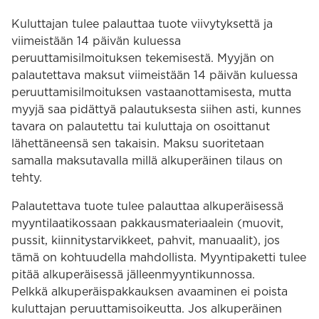
Kuluttajan tulee palauttaa tuote viivytyksettä ja
viimeistään 14 päivän kuluessa
peruuttamisilmoituksen tekemisestä. Myyjän on
palautettava maksut viimeistään 14 päivän kuluessa
peruuttamisilmoituksen vastaanottamisesta, mutta
myyjä saa pidättyä palautuksesta siihen asti, kunnes
tavara on palautettu tai kuluttaja on osoittanut
lähettäneensä sen takaisin. Maksu suoritetaan
samalla maksutavalla millä alkuperäinen tilaus on
tehty.
Palautettava tuote tulee palauttaa alkuperäisessä
myyntilaatikossaan pakkausmateriaalein (muovit,
pussit, kiinnitystarvikkeet, pahvit, manuaalit), jos
tämä on kohtuudella mahdollista. Myyntipaketti tulee
pitää alkuperäisessä jälleenmyyntikunnossa.
Pelkkä alkuperäispakkauksen avaaminen ei poista
kuluttajan peruuttamisoikeutta. Jos alkuperäinen