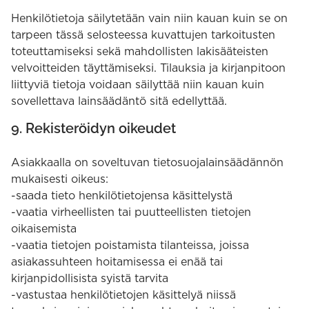
Henkilötietoja säilytetään vain niin kauan kuin se on
tarpeen tässä selosteessa kuvattujen tarkoitusten
toteuttamiseksi sekä mahdollisten lakisääteisten
velvoitteiden täyttämiseksi. Tilauksia ja kirjanpitoon
liittyviä tietoja voidaan säilyttää niin kauan kuin
sovellettava lainsäädäntö sitä edellyttää.
9. Rekisteröidyn oikeudet
Asiakkaalla on soveltuvan tietosuojalainsäädännön
mukaisesti oikeus:
-saada tieto henkilötietojensa käsittelystä
-vaatia virheellisten tai puutteellisten tietojen
oikaisemista
-vaatia tietojen poistamista tilanteissa, joissa
asiakassuhteen hoitamisessa ei enää tai
kirjanpidollisista syistä tarvita
-vastustaa henkilötietojen käsittelyä niissä