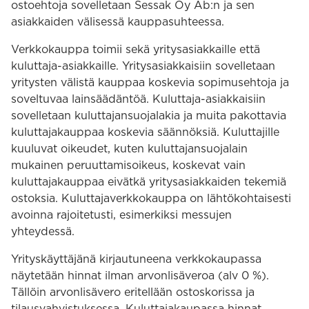
ostoehtoja sovelletaan Sessak Oy Ab:n ja sen
asiakkaiden välisessä kauppasuhteessa.
Verkkokauppa toimii sekä yritysasiakkaille että
kuluttaja-asiakkaille. Yritysasiakkaisiin sovelletaan
yritysten välistä kauppaa koskevia sopimusehtoja ja
soveltuvaa lainsäädäntöä. Kuluttaja-asiakkaisiin
sovelletaan kuluttajansuojalakia ja muita pakottavia
kuluttajakauppaa koskevia säännöksiä. Kuluttajille
kuuluvat oikeudet, kuten kuluttajansuojalain
mukainen peruuttamisoikeus, koskevat vain
kuluttajakauppaa eivätkä yritysasiakkaiden tekemiä
ostoksia. Kuluttajaverkkokauppa on lähtökohtaisesti
avoinna rajoitetusti, esimerkiksi messujen
yhteydessä.
Yrityskäyttäjänä kirjautuneena verkkokaupassa
näytetään hinnat ilman arvonlisäveroa (alv 0 %).
Tällöin arvonlisävero eritellään ostoskorissa ja
tilausvahvistuksessa. Kuluttajakaupassa hinnat