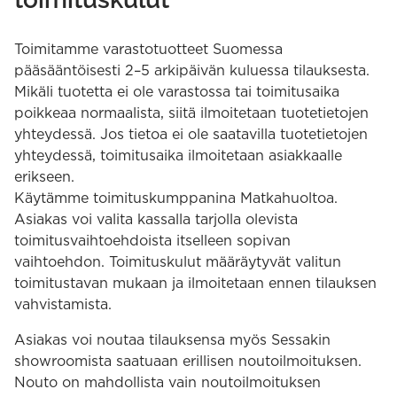
Toimitamme varastotuotteet Suomessa
pääsääntöisesti 2–5 arkipäivän kuluessa tilauksesta.
Mikäli tuotetta ei ole varastossa tai toimitusaika
poikkeaa normaalista, siitä ilmoitetaan tuotetietojen
yhteydessä. Jos tietoa ei ole saatavilla tuotetietojen
yhteydessä, toimitusaika ilmoitetaan asiakkaalle
erikseen.
Käytämme toimituskumppanina Matkahuoltoa.
Asiakas voi valita kassalla tarjolla olevista
toimitusvaihtoehdoista itselleen sopivan
vaihtoehdon. Toimituskulut määräytyvät valitun
toimitustavan mukaan ja ilmoitetaan ennen tilauksen
vahvistamista.
Asiakas voi noutaa tilauksensa myös Sessakin
showroomista saatuaan erillisen noutoilmoituksen.
Nouto on mahdollista vain noutoilmoituksen