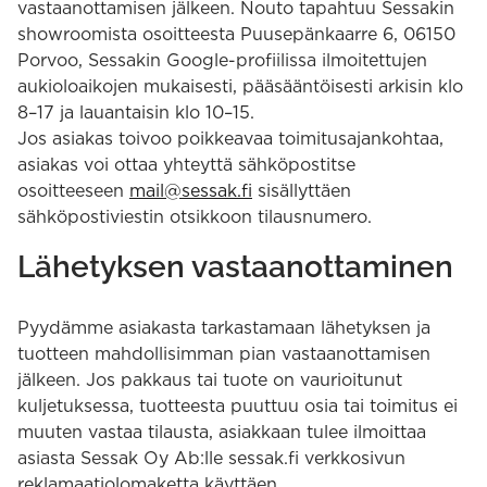
vastaanottamisen jälkeen. Nouto tapahtuu Sessakin
showroomista osoitteesta Puusepänkaarre 6, 06150
Porvoo, Sessakin Google-profiilissa ilmoitettujen
aukioloaikojen mukaisesti, pääsääntöisesti arkisin klo
8–17 ja lauantaisin klo 10–15.
Jos asiakas toivoo poikkeavaa toimitusajankohtaa,
asiakas voi ottaa yhteyttä sähköpostitse
osoitteeseen
mail@sessak.fi
sisällyttäen
sähköpostiviestin otsikkoon tilausnumero.
Lähetyksen vastaanottaminen
Pyydämme asiakasta tarkastamaan lähetyksen ja
tuotteen mahdollisimman pian vastaanottamisen
jälkeen. Jos pakkaus tai tuote on vaurioitunut
kuljetuksessa, tuotteesta puuttuu osia tai toimitus ei
muuten vastaa tilausta, asiakkaan tulee ilmoittaa
asiasta Sessak Oy Ab:lle sessak.fi verkkosivun
reklamaatiolomaketta käyttäen.