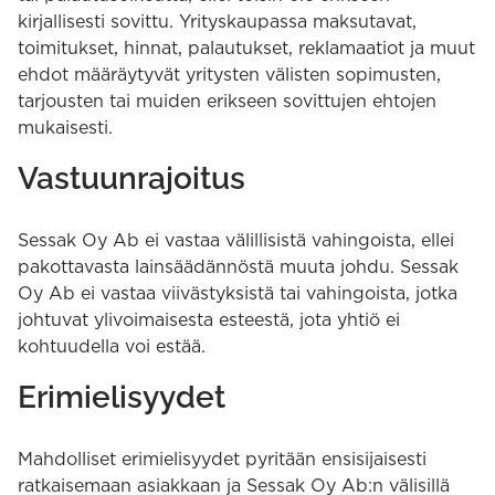
kirjallisesti sovittu. Yrityskaupassa maksutavat,
toimitukset, hinnat, palautukset, reklamaatiot ja muut
ehdot määräytyvät yritysten välisten sopimusten,
tarjousten tai muiden erikseen sovittujen ehtojen
mukaisesti.
Vastuunrajoitus
Sessak Oy Ab ei vastaa välillisistä vahingoista, ellei
pakottavasta lainsäädännöstä muuta johdu. Sessak
Oy Ab ei vastaa viivästyksistä tai vahingoista, jotka
johtuvat ylivoimaisesta esteestä, jota yhtiö ei
kohtuudella voi estää.
Erimielisyydet
Mahdolliset erimielisyydet pyritään ensisijaisesti
ratkaisemaan asiakkaan ja Sessak Oy Ab:n välisillä