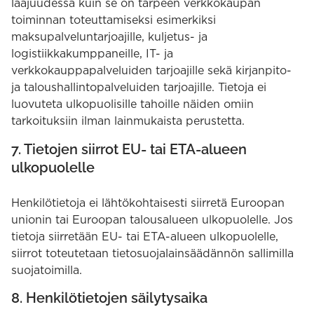
laajuudessa kuin se on tarpeen verkkokaupan
toiminnan toteuttamiseksi esimerkiksi
maksupalveluntarjoajille, kuljetus- ja
logistiikkakumppaneille, IT- ja
verkkokauppapalveluiden tarjoajille sekä kirjanpito-
ja taloushallintopalveluiden tarjoajille. Tietoja ei
luovuteta ulkopuolisille tahoille näiden omiin
tarkoituksiin ilman lainmukaista perustetta.
7. Tietojen siirrot EU- tai ETA-alueen
ulkopuolelle
Henkilötietoja ei lähtökohtaisesti siirretä Euroopan
unionin tai Euroopan talousalueen ulkopuolelle. Jos
tietoja siirretään EU- tai ETA-alueen ulkopuolelle,
siirrot toteutetaan tietosuojalainsäädännön sallimilla
suojatoimilla.
8. Henkilötietojen säilytysaika