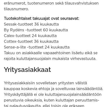
eränumerot, tuotenumeron sekä tilausvahvistuksen
tilausnumero.
Tuotekohtaiset takuuajat ovat seuraavat:
Sessak-tuotteet 36 kuukautta
By Rydéns -tuotteet 60 kuukautta
Calex-tuotteet 24 kuukautta
Cottex-tuotteet 36 kuukautta
Sense-a-lite -tuotteet 24 kuukautta
Takuu on asiakkaalle vapaaehtoinen lisäetu eikä se
rajoita kuluttajansuojalain mukaista virhevastuuta.
Yritysasiakkaat
Yritysasiakkaisiin sovelletaan yritysten välistä
kauppaa koskevia ehtoja ja soveltuvaa lainsäädäntöä.
Yrityskäyttäjällä ei ole kuluttajansuojalainsäädäntöön
perustuvia oikeuksia, kuten kuluttajan peruuttamis-
tai palautusoikeutta, ellei toisin ole erikseen