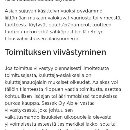
Asian sujuvan käsittelyn vuoksi pyydämme
liittämään mukaan valokuvat vauriosta tai virheestä,
tuotteesta löytyvät batch/eränumerot, tuotteen
tuotenumeron sekä sähköpostitse lähetetyn
tilausvahvistuksen tilausnumeron.
Toimituksen viivästyminen
Jos toimitus viivästyy olennaisesti ilmoitetusta
toimitusajasta, kuluttaja-asiakkaalla on
kuluttajansuojalain mukaiset oikeudet. Asiakas voi
tällöin tilanteesta riippuen vaatia toimitusta, asettaa
kohtuullisen lisäajan tai äärimmäisissä tapauksissa
purkaa kauppa. Sessak Oy Ab ei vastaa
viivästyksestä, joka johtuu sen
vaikutusmahdollisuuksien ulkopuolella olevasta
ylivoimaisesta esteestä (esimerkiksi lakko, sota tai