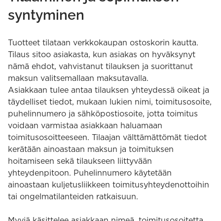
syntyminen
Tuotteet tilataan verkkokaupan ostoskorin kautta.
Tilaus sitoo asiakasta, kun asiakas on hyväksynyt
nämä ehdot, vahvistanut tilauksen ja suorittanut
maksun valitsemallaan maksutavalla.
Asiakkaan tulee antaa tilauksen yhteydessä oikeat ja
täydelliset tiedot, mukaan lukien nimi, toimitusosoite,
puhelinnumero ja sähköpostiosoite, jotta toimitus
voidaan varmistaa asiakkaan haluamaan
toimitusosoitteeseen. Tilaajan välttämättömät tiedot
kerätään ainoastaan maksun ja toimituksen
hoitamiseen sekä tilaukseen liittyvään
yhteydenpitoon. Puhelinnumero käytetään
ainoastaan kuljetusliikkeen toimitusyhteydenottoihin
tai ongelmatilanteiden ratkaisuun.
Myyjä käsittelee asiakkaan nimeä, toimitusosoitetta,