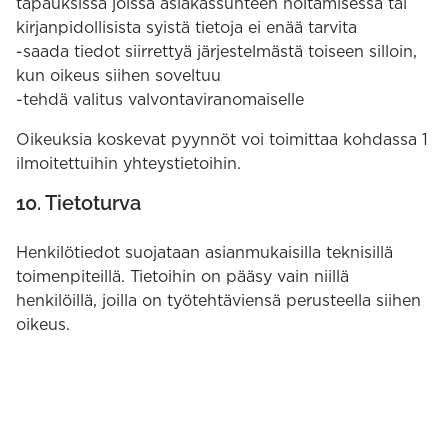
tapauksissa joissa asiakassuhteen hoitamisessa tai
kirjanpidollisista syistä tietoja ei enää tarvita
-saada tiedot siirrettyä järjestelmästä toiseen silloin,
kun oikeus siihen soveltuu
-tehdä valitus valvontaviranomaiselle
Oikeuksia koskevat pyynnöt voi toimittaa kohdassa 1
ilmoitettuihin yhteystietoihin.
10. Tietoturva
Henkilötiedot suojataan asianmukaisilla teknisillä
toimenpiteillä. Tietoihin on pääsy vain niillä
henkilöillä, joilla on työtehtäviensä perusteella siihen
oikeus.