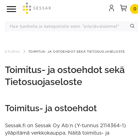
0
Siirry
ETUSIVU
TOIMITUS- JA OSTOEHDOT SEKÄ TIETOSUOJASELOSTE
sisältöön
Toimitus- ja ostoehdot sekä
Tietosuojaseloste
Toimitus- ja ostoehdot
Sessak.fi on Sessak Oy Ab:n (Y-tunnus 2114364-1)
ylläpitämä verkkokauppa. Näitä toimitus- ja