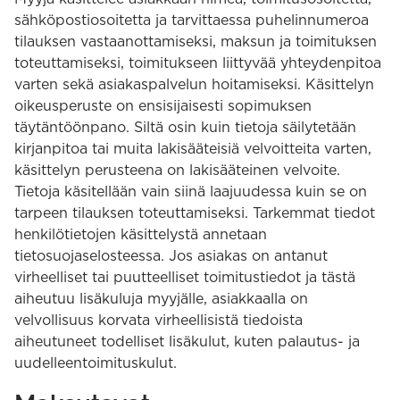
sähköpostiosoitetta ja tarvittaessa puhelinnumeroa
tilauksen vastaanottamiseksi, maksun ja toimituksen
toteuttamiseksi, toimitukseen liittyvää yhteydenpitoa
varten sekä asiakaspalvelun hoitamiseksi. Käsittelyn
oikeusperuste on ensisijaisesti sopimuksen
täytäntöönpano. Siltä osin kuin tietoja säilytetään
kirjanpitoa tai muita lakisääteisiä velvoitteita varten,
käsittelyn perusteena on lakisääteinen velvoite.
Tietoja käsitellään vain siinä laajuudessa kuin se on
tarpeen tilauksen toteuttamiseksi. Tarkemmat tiedot
henkilötietojen käsittelystä annetaan
tietosuojaselosteessa. Jos asiakas on antanut
virheelliset tai puutteelliset toimitustiedot ja tästä
aiheutuu lisäkuluja myyjälle, asiakkaalla on
velvollisuus korvata virheellisistä tiedoista
aiheutuneet todelliset lisäkulut, kuten palautus- ja
uudelleentoimituskulut.