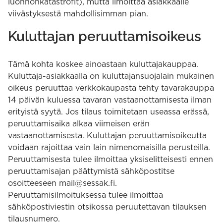
luonnonkatastrofit), mutta ilmoittaa asiakkaalle
viivästyksestä mahdollisimman pian.
Kuluttajan peruuttamisoikeus
Tämä kohta koskee ainoastaan kuluttajakauppaa.
Kuluttaja-asiakkaalla on kuluttajansuojalain mukainen
oikeus peruuttaa verkkokaupasta tehty tavarakauppa
14 päivän kuluessa tavaran vastaanottamisesta ilman
erityistä syytä. Jos tilaus toimitetaan useassa erässä,
peruuttamisaika alkaa viimeisen erän
vastaanottamisesta. Kuluttajan peruuttamisoikeutta
voidaan rajoittaa vain lain nimenomaisilla perusteilla.
Peruuttamisesta tulee ilmoittaa yksiselitteisesti ennen
peruuttamisajan päättymistä sähköpostitse
osoitteeseen mail@sessak.fi.
Peruuttamisilmoituksessa tulee ilmoittaa
sähköpostiviestin otsikossa peruutettavan tilauksen
tilausnumero.