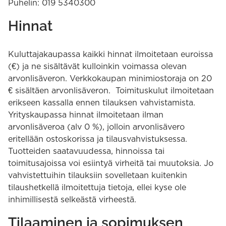
Puhelin: 019 5340300
Hinnat
Kuluttajakaupassa kaikki hinnat ilmoitetaan euroissa
(€) ja ne sisältävät kulloinkin voimassa olevan
arvonlisäveron. Verkkokaupan minimiostoraja on 20
€ sisältäen arvonlisäveron. Toimituskulut ilmoitetaan
erikseen kassalla ennen tilauksen vahvistamista.
Yrityskaupassa hinnat ilmoitetaan ilman
arvonlisäveroa (alv 0 %), jolloin arvonlisävero
eritellään ostoskorissa ja tilausvahvistuksessa.
Tuotteiden saatavuudessa, hinnoissa tai
toimitusajoissa voi esiintyä virheitä tai muutoksia. Jo
vahvistettuihin tilauksiin sovelletaan kuitenkin
tilaushetkellä ilmoitettuja tietoja, ellei kyse ole
inhimillisestä selkeästä virheestä.
Tilaaminen ja sopimuksen