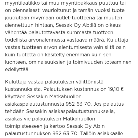
myyntilaatikko tai muu myyntipakkaus puuttuu tai
on olennaisesti vaurioitunut ja tämän vuoksi tuote
joudutaan myymään outlet-tuotteena tai muuten
alennettuun hintaan, Sessak Oy Ab:llä on oikeus
vähentää palautettavasta summasta tuotteen
todellista arvonalennusta vastaava määrä. Kuluttaja
vastaa tuotteen arvon alentumisesta vain siltä osin
kuin tuotetta on käsitelty enemmän kuin sen
luonteen, ominaisuuksien ja toimivuuden toteaminen
edellyttää.
Kuluttaja vastaa palautuksen välittömistä
kustannuksista. Palautuksen kustannus on 19,10 €
käyttäen Sessakin Matkahuollon
asiakaspalautustunnusta 952 63 70. Jos palautus
tehdään Sessakin asiakaspalautustunnuksella,
asiakas vie palautuksen Matkahuollon
toimipisteeseen ja kertoo Sessak Oy Ab:n
palautustunnuksen 952 63 70. Tällöin asiakkaalle