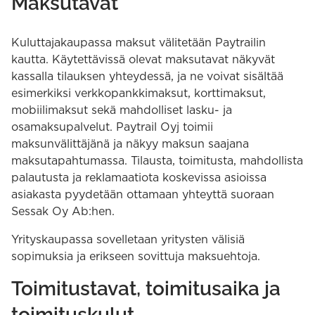
Maksutavat
Kuluttajakaupassa maksut välitetään Paytrailin
kautta. Käytettävissä olevat maksutavat näkyvät
kassalla tilauksen yhteydessä, ja ne voivat sisältää
esimerkiksi verkkopankkimaksut, korttimaksut,
mobiilimaksut sekä mahdolliset lasku- ja
osamaksupalvelut. Paytrail Oyj toimii
maksunvälittäjänä ja näkyy maksun saajana
maksutapahtumassa. Tilausta, toimitusta, mahdollista
palautusta ja reklamaatiota koskevissa asioissa
asiakasta pyydetään ottamaan yhteyttä suoraan
Sessak Oy Ab:hen.
Yrityskaupassa sovelletaan yritysten välisiä
sopimuksia ja erikseen sovittuja maksuehtoja.
Toimitustavat, toimitusaika ja
toimituskulut