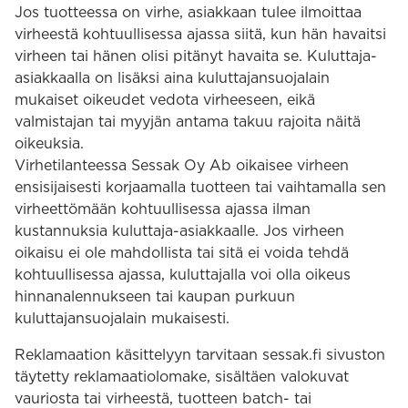
Jos tuotteessa on virhe, asiakkaan tulee ilmoittaa
virheestä kohtuullisessa ajassa siitä, kun hän havaitsi
virheen tai hänen olisi pitänyt havaita se. Kuluttaja-
asiakkaalla on lisäksi aina kuluttajansuojalain
mukaiset oikeudet vedota virheeseen, eikä
valmistajan tai myyjän antama takuu rajoita näitä
oikeuksia.
Virhetilanteessa Sessak Oy Ab oikaisee virheen
ensisijaisesti korjaamalla tuotteen tai vaihtamalla sen
virheettömään kohtuullisessa ajassa ilman
kustannuksia kuluttaja-asiakkaalle. Jos virheen
oikaisu ei ole mahdollista tai sitä ei voida tehdä
kohtuullisessa ajassa, kuluttajalla voi olla oikeus
hinnanalennukseen tai kaupan purkuun
kuluttajansuojalain mukaisesti.
Reklamaation käsittelyyn tarvitaan sessak.fi sivuston
täytetty reklamaatiolomake, sisältäen valokuvat
vauriosta tai virheestä, tuotteen batch- tai