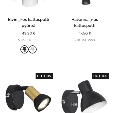
be
chosen
on
the
product
Elvin 3-os kattospotti
Havanna 3-os
page
pyöreä
kattospotti
49,90
€
47,50
€
Varastossa
Varastossa
VALITSE
VAIHTOEHDOISTA
This
UUTUUS
UUTUUS
product
has
multiple
variants.
The
options
may
be