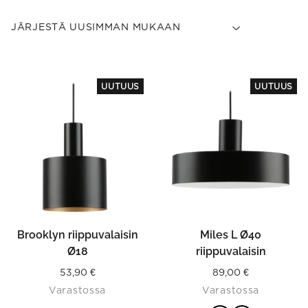
This
UUTUUS
UUTUUS
product
has
multiple
variants.
The
options
may
be
chosen
on
the
product
Brooklyn riippuvalaisin
Miles L Ø40
page
Ø18
riippuvalaisin
53,90
€
89,00
€
Varastossa
Varastossa