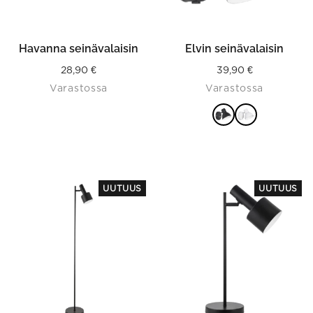
chosen
on
the
product
Havanna seinävalaisin
Elvin seinävalaisin
page
28,90
€
39,90
€
Varastossa
Varastossa
VALITSE
VAIHTOEHDOISTA
UUTUUS
UUTUUS