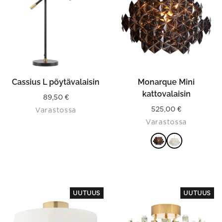
multiple
variants.
The
options
may
be
chosen
on
the
product
Cassius L pöytävalaisin
Monarque Mini
page
kattovalaisin
89,50
€
525,00
€
Varastossa
Varastossa
VALITSE
VAIHTOEHDOISTA
UUTUUS
UUTUUS