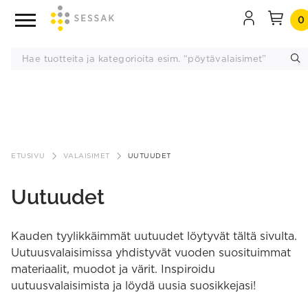
0
Siirry
sisältöön
ETUSIVU
VALAISIMET
UUTUUDET
Uutuudet
Kauden tyylikkäimmät uutuudet löytyvät tältä sivulta.
Uutuusvalaisimissa yhdistyvät vuoden suosituimmat
materiaalit, muodot ja värit. Inspiroidu
uutuusvalaisimista ja löydä uusia suosikkejasi!