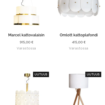
Marcel kattovalaisin
Omlott kattoplafondi
915,00
€
415,00
€
Varastossa
Varastossa
This
UUTUUS
UUTUUS
product
has
multiple
variants.
The
options
may