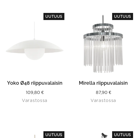
VAIHTOEHDOISTA
UUTUUS
UUTUUS
Yoko Ø48 riippuvalaisin
Mirella riippuvalaisin
109,80
€
87,90
€
Varastossa
Varastossa
This
UUTUUS
UUTUUS