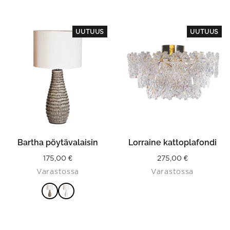
This
UUTUUS
UUTUUS
product
has
multiple
variants.
The
options
may
be
chosen
on
the
product
Bartha pöytävalaisin
Lorraine kattoplafondi
page
175,00
€
275,00
€
Varastossa
Varastossa
VALITSE
VAIHTOEHDOISTA