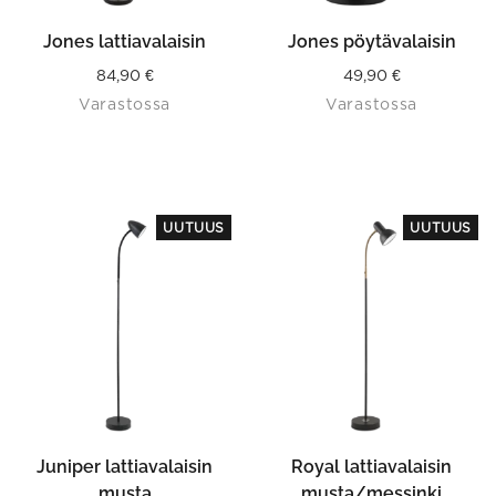
Jones lattiavalaisin
Jones pöytävalaisin
84,90
€
49,90
€
Varastossa
Varastossa
This
UUTUUS
UUTUUS
product
has
multiple
variants.
The
options
may
be
chosen
on
the
product
Juniper lattiavalaisin
Royal lattiavalaisin
page
musta
musta/messinki