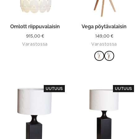
be
chosen
on
the
product
Omlott riippuvalaisin
Vega pöytävalaisin
page
915,00
€
149,00
€
Varastossa
Varastossa
VALITSE
VAIHTOEHDOISTA
UUTUUS
UUTUUS