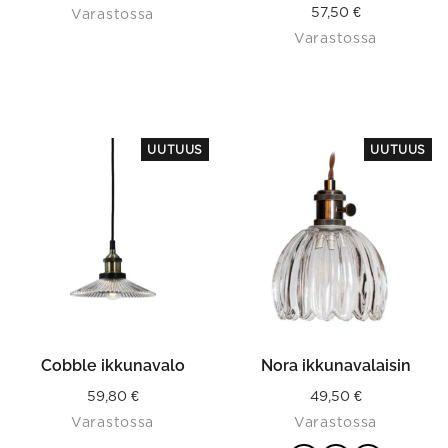
57,50
€
Varastossa
Varastossa
This
UUTUUS
UUTUUS
product
has
multiple
variants.
The
options
may
be
chosen
on
the
product
Cobble ikkunavalo
Nora ikkunavalaisin
page
59,80
€
49,50
€
Varastossa
Varastossa