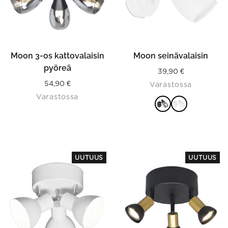
may
be
chosen
on
the
product
Moon 3-os kattovalaisin
Moon seinävalaisin
page
pyöreä
39,90
€
54,90
€
Varastossa
Varastossa
VALITSE
VAIHTOEHDOISTA
This
UUTUUS
UUTUUS
product
has
multiple
variants.
The
options
may