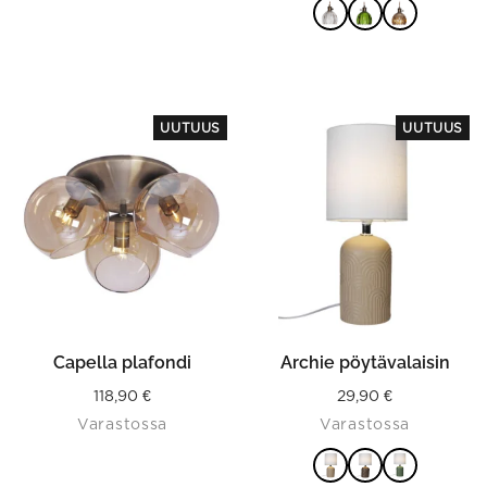
VALITSE
VAIHTOEHDOISTA
This
UUTUUS
UUTUUS
product
has
multiple
variants.
The
options
may
be
chosen
on
the
product
Capella plafondi
Archie pöytävalaisin
page
118,90
€
29,90
€
Varastossa
Varastossa