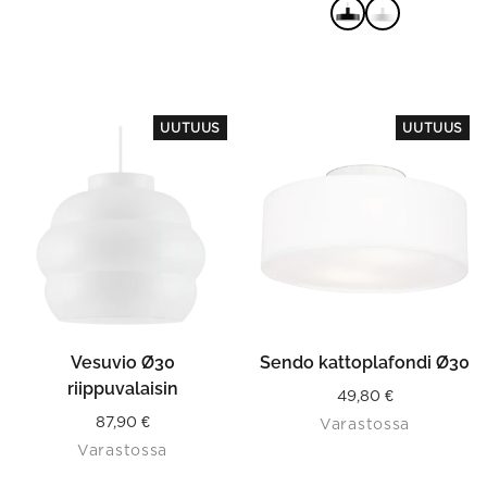
VALITSE
VAIHTOEHDOISTA
UUTUUS
UUTUUS
Vesuvio Ø30
Sendo kattoplafondi Ø30
riippuvalaisin
49,80
€
87,90
€
Varastossa
Varastossa