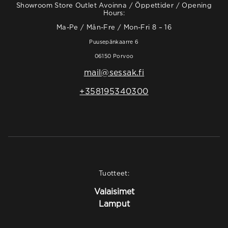
Showroom Store Outlet Avoinna / Öppettider / Opening
Hours:
Ma-Pe / Mån-Fre / Mon-Fri 8 – 16
Puusepänkaarre 6
06150 Porvoo
mail@sessak.fi
+358195340300
Tuotteet:
Valaisimet
Lamput