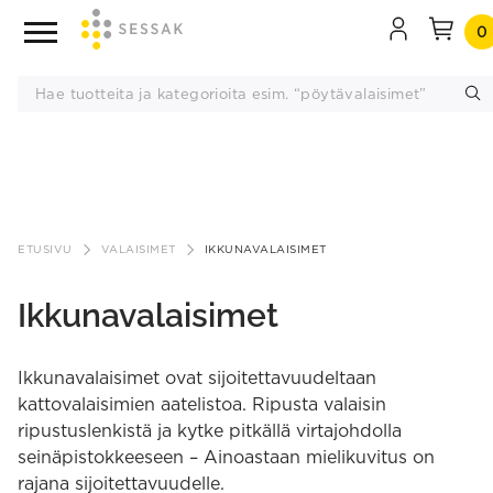
0
Siirry
sisältöön
ETUSIVU
VALAISIMET
IKKUNAVALAISIMET
Ikkunavalaisimet
Ikkunavalaisimet ovat sijoitettavuudeltaan
kattovalaisimien aatelistoa. Ripusta valaisin
ripustuslenkistä ja kytke pitkällä virtajohdolla
seinäpistokkeeseen – Ainoastaan mielikuvitus on
rajana sijoitettavuudelle.