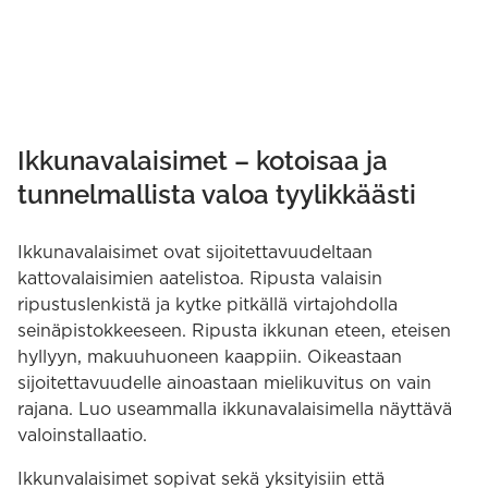
VALITSE
VALITSE
VAIHTOEHDOISTA
VAIHTOEHDOISTA
Ikkunavalaisimet – kotoisaa ja
tunnelmallista valoa tyylikkäästi
Ikkunavalaisimet ovat sijoitettavuudeltaan
kattovalaisimien aatelistoa. Ripusta valaisin
ripustuslenkistä ja kytke pitkällä virtajohdolla
seinäpistokkeeseen. Ripusta ikkunan eteen, eteisen
hyllyyn, makuuhuoneen kaappiin. Oikeastaan
sijoitettavuudelle ainoastaan mielikuvitus on vain
rajana. Luo useammalla ikkunavalaisimella näyttävä
valoinstallaatio.
Ikkunvalaisimet sopivat sekä yksityisiin että