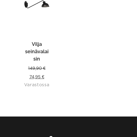
Vilja
seinävalai
sin
149,90
€
Original
Current
74,95
€
Varastossa
price
price
was:
is:
149,90 €.
74,95 €.