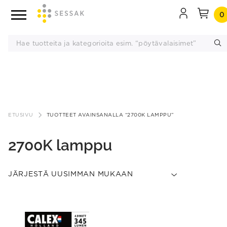
0
Siirry
sisältöön
ETUSIVU
TUOTTEET AVAINSANALLA “2700K LAMPPU”
2700K lamppu