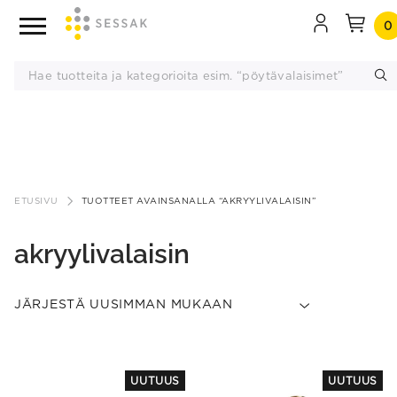
0
Siirry
sisältöön
ETUSIVU
TUOTTEET AVAINSANALLA “AKRYYLIVALAISIN”
akryylivalaisin
UUTUUS
UUTUUS