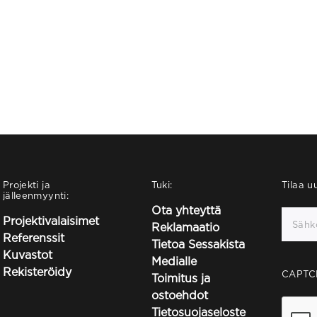
Projekti ja
Tuki:
Tilaa uu
jälleenmyynti:
Ota yhteyttä
Projektivalaisimet
Reklamaatio
Referenssit
Tietoa Sessakista
Kuvastot
Medialle
Rekisteröidy
CAPTC
Toimitus ja
ostoehdot
Tietosuojaseloste