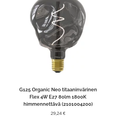
LISÄÄ OSTOSKORIIN
G125 Organic Neo titaaninvärinen
Flex 4W E27 80lm 1800K
himmennettävä (2101004200)
29,24
€