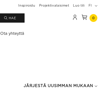
Inspiroidu
Projektivalaisimet
Luo tili
FI
0
HAE
Ota yhteyttä