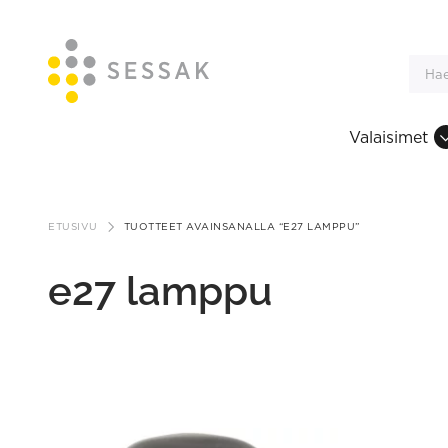
Valaisimet
Siirry
sisältöön
ETUSIVU
TUOTTEET AVAINSANALLA “E27 LAMPPU”
e27 lamppu