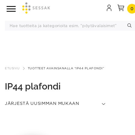
0
Siirry
sisältöön
ETUSIVU
TUOTTEET AVAINSANALLA “IP44 PLAFONDI”
IP44 plafondi