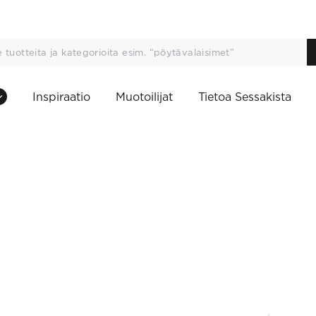
Inspiraatio
Muotoilijat
Tietoa Sessakista
This