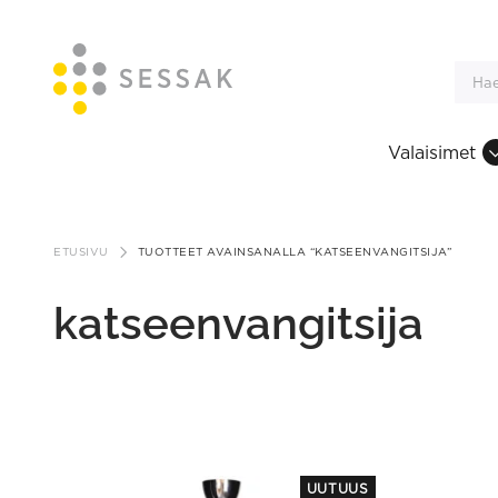
Valaisimet
Siirry
sisältöön
ETUSIVU
TUOTTEET AVAINSANALLA “KATSEENVANGITSIJA”
katseenvangitsija
This
UUTUUS