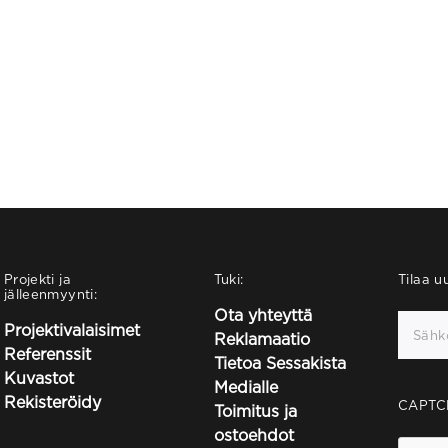
Projekti ja
Tuki:
Tilaa uu
jälleenmyynti:
Ota yhteyttä
Projektivalaisimet
Reklamaatio
Referenssit
Tietoa Sessakista
Kuvastot
Medialle
Rekisteröidy
CAPTC
Toimitus ja
ostoehdot