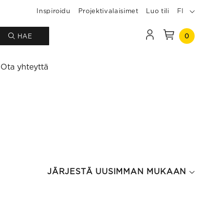
Inspiroidu
Projektivalaisimet
Luo tili
FI
0
HAE
Ota yhteyttä