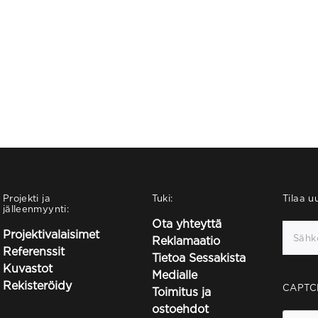
Projekti ja
Tuki:
Tilaa uu
jälleenmyynti:
Ota yhteyttä
Projektivalaisimet
Reklamaatio
Referenssit
Tietoa Sessakista
Kuvastot
Medialle
Rekisteröidy
CAPTC
Toimitus ja
ostoehdot