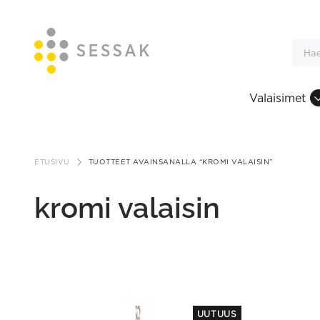
Valaisimet
Siirry
sisältöön
ETUSIVU
TUOTTEET AVAINSANALLA “KROMI VALAISIN”
kromi valaisin
This
UUTUUS