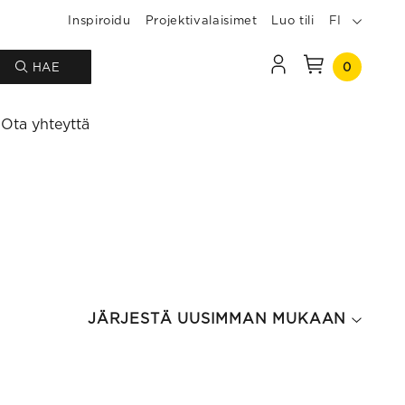
Inspiroidu
Projektivalaisimet
Luo tili
FI
0
HAE
Ota yhteyttä