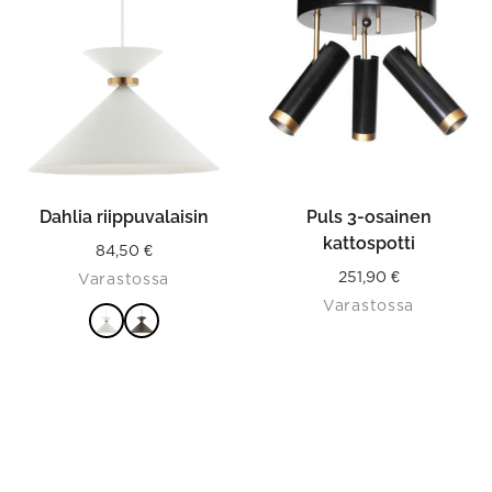
has
multiple
variants.
The
options
may
be
chosen
on
the
product
Dahlia riippuvalaisin
Puls 3-osainen
page
kattospotti
84,50
€
251,90
€
Varastossa
Varastossa
VALITSE
VAIHTOEHDOISTA