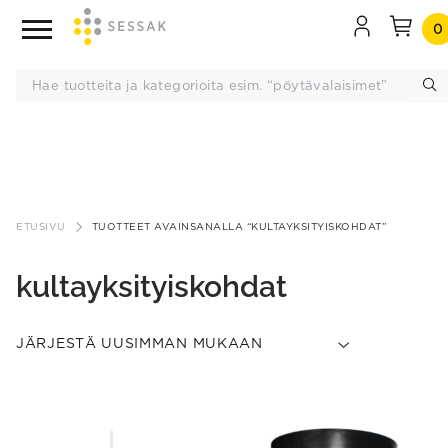
0
Siirry
sisältöön
ETUSIVU
TUOTTEET AVAINSANALLA “KULTAYKSITYISKOHDAT”
kultayksityiskohdat
This
product