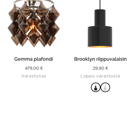
has
multiple
variants.
The
options
may
be
chosen
on
the
product
Gemma plafondi
Brooklyn riippuvalaisin
page
479,00
€
29,90
€
Varastossa
Loppu varastosta
VALITSE
VAIHTOEHDOISTA