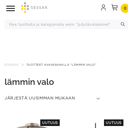
0
Siirry
sisältöön
ETUSIVU
TUOTTEET AVAINSANALLA “LÄMMIN VALO”
lämmin valo
This
UUTUUS
UUTUUS
product