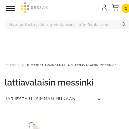
0
Siirry
sisältöön
ETUSIVU
TUOTTEET AVAINSANALLA “LATTIAVALAISIN MESSINKI”
lattiavalaisin messinki
This
product