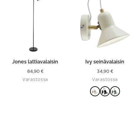
has
multiple
variants.
The
options
may
be
chosen
on
the
product
Jones lattiavalaisin
Ivy seinävalaisin
page
84,90
€
34,90
€
Varastossa
Varastossa
VALITSE
VAIHTOEHDOISTA