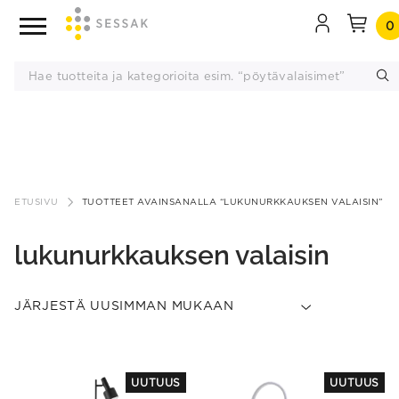
0
Siirry
sisältöön
ETUSIVU
TUOTTEET AVAINSANALLA “LUKUNURKKAUKSEN VALAISIN”
lukunurkkauksen valaisin
This
UUTUUS
UUTUUS
product