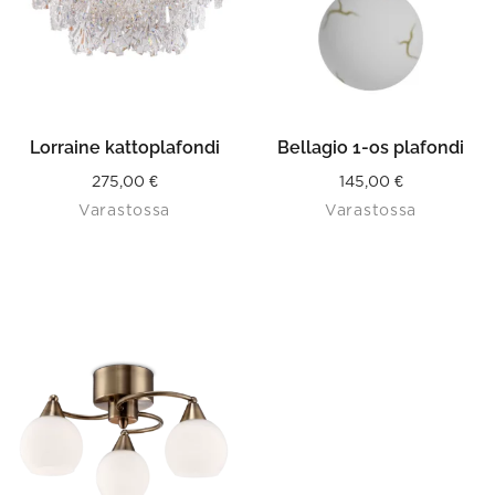
Lorraine kattoplafondi
Bellagio 1-os plafondi
275,00
€
145,00
€
Varastossa
Varastossa
This
product
has
multiple
variants.
The
options
may
be