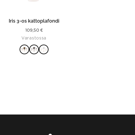
chosen
on
the
product
Iris 3-os kattoplafondi
page
109,50
€
Varastossa
VALITSE
VAIHTOEHDOISTA