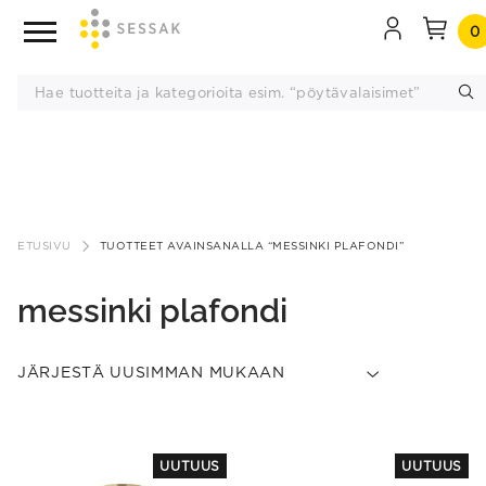
0
Siirry
sisältöön
ETUSIVU
TUOTTEET AVAINSANALLA “MESSINKI PLAFONDI”
messinki plafondi
UUTUUS
UUTUUS