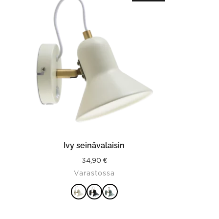
product
has
multiple
variants.
The
options
may
be
chosen
on
the
product
page
VALITSE VAIHTOEHDOISTA
Ivy seinävalaisin
34,90
€
Varastossa