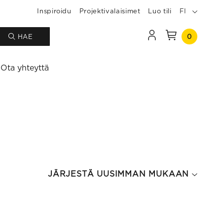
Inspiroidu
Projektivalaisimet
Luo tili
FI
0
HAE
Ota yhteyttä