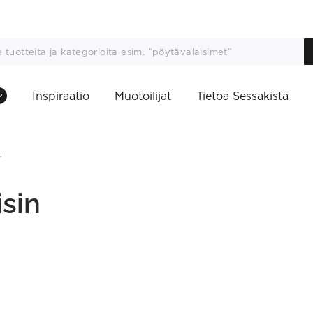
Inspiraatio
Muotoilijat
Tietoa Sessakista
”
isin