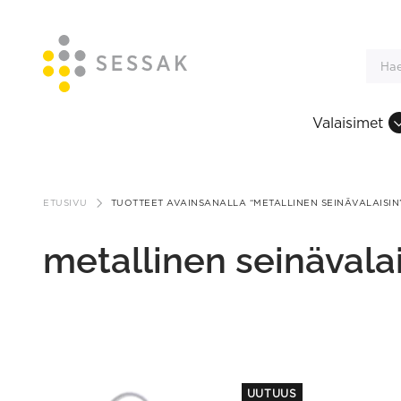
Valaisimet
Siirry
sisältöön
ETUSIVU
TUOTTEET AVAINSANALLA “METALLINEN SEINÄVALAISIN
metallinen seinävala
This
UUTUUS