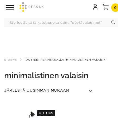
0
Siirry
sisältöön
ETUSIVU
TUOTTEET AVAINSANALLA “MINIMALISTINEN VALAISIN”
minimalistinen valaisin
This
This
UUTUUS
product
product