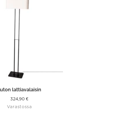
LISÄÄ OSTOSKORIIN
uton lattiavalaisin
324,90
€
Varastossa