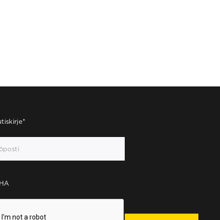
tiskirje
*
HA