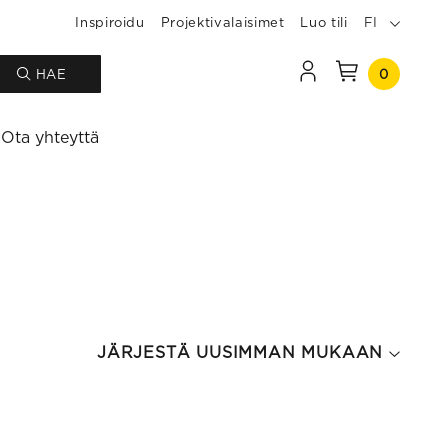
Inspiroidu
Projektivalaisimet
Luo tili
FI
0
HAE
Ota yhteyttä