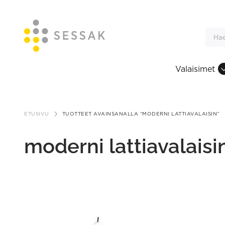
Valaisimet
Siirry
sisältöön
ETUSIVU
TUOTTEET AVAINSANALLA “MODERNI LATTIAVALAISIN”
moderni lattiavalaisi