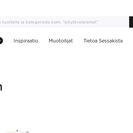
Inspiraatio
Muotoilijat
Tietoa Sessakista
n