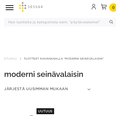
0
Siirry
sisältöön
ETUSIVU
TUOTTEET AVAINSANALLA “MODERNI SEINÄVALAISIN”
moderni seinävalaisin
This
UUTUUS
product