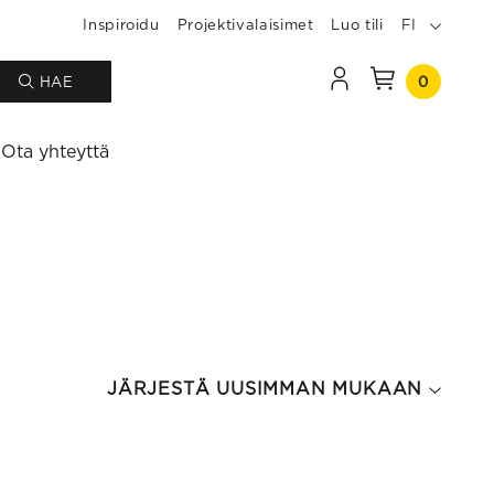
Inspiroidu
Projektivalaisimet
Luo tili
FI
0
HAE
Ota yhteyttä