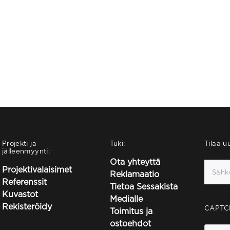
Projekti ja
Tuki:
Tilaa uu
jälleenmyynti:
Ota yhteyttä
Projektivalaisimet
Reklamaatio
Referenssit
Tietoa Sessakista
Kuvastot
Medialle
Rekisteröidy
CAPTC
Toimitus ja
ostoehdot