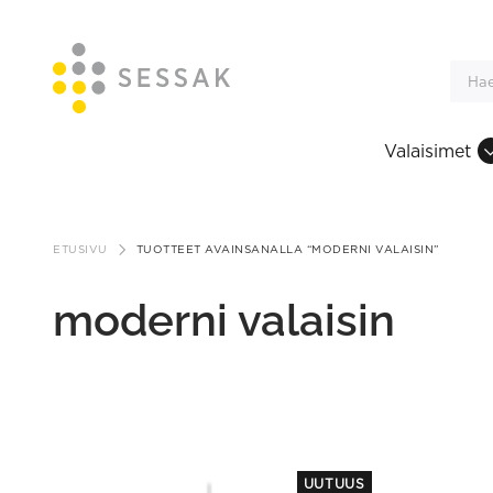
Valaisimet
Siirry
sisältöön
ETUSIVU
TUOTTEET AVAINSANALLA “MODERNI VALAISIN”
moderni valaisin
This
UUTUUS