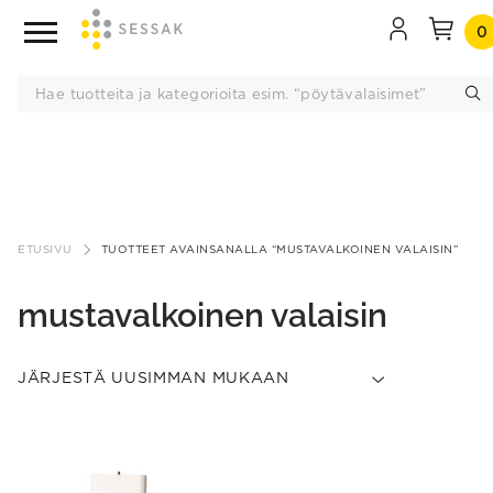
0
Siirry
sisältöön
ETUSIVU
TUOTTEET AVAINSANALLA “MUSTAVALKOINEN VALAISIN”
mustavalkoinen valaisin