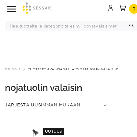
0
Siirry
sisältöön
ETUSIVU
TUOTTEET AVAINSANALLA “NOJATUOLIN VALAISIN”
nojatuolin valaisin
This
This
UUTUUS
product
product