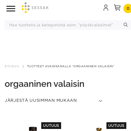
0
Siirry
sisältöön
ETUSIVU
TUOTTEET AVAINSANALLA “ORGAANINEN VALAISIN”
orgaaninen valaisin
This
This
UUTUUS
UUTUUS
product
product