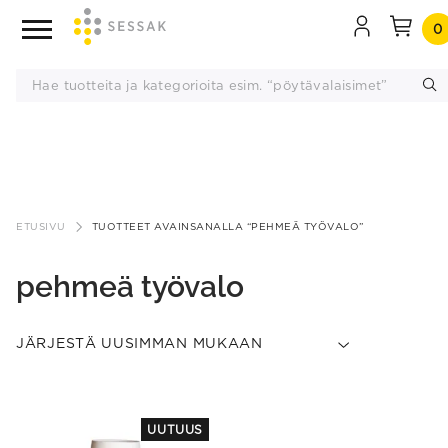
0
Siirry
sisältöön
ETUSIVU
TUOTTEET AVAINSANALLA “PEHMEÄ TYÖVALO”
pehmeä työvalo
This
UUTUUS
product