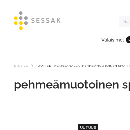
Valaisimet
Siirry
sisältöön
ETUSIVU
TUOTTEET AVAINSANALLA “PEHMEÄMUOTOINEN SPOTTI
pehmeämuotoinen sp
This
UUTUUS