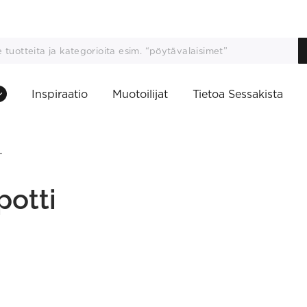
Inspiraatio
Muotoilijat
Tietoa Sessakista
”
otti