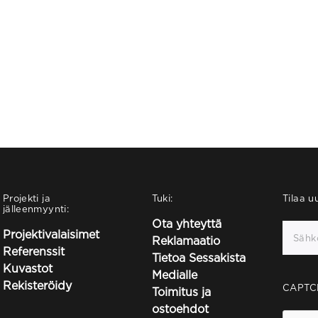
Projekti ja
Tuki:
Tilaa uu
jälleenmyynti:
Ota yhteyttä
Projektivalaisimet
Reklamaatio
Referenssit
Tietoa Sessakista
Kuvastot
Medialle
Rekisteröidy
CAPTC
Toimitus ja
ostoehdot