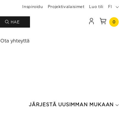
Inspiroidu
Projektivalaisimet
Luo tili
FI
0
HAE
Ota yhteyttä