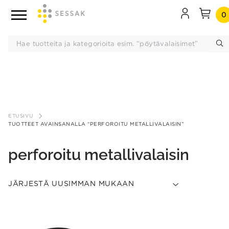
0
Siirry
sisältöön
ETUSIVU
TUOTTEET AVAINSANALLA “PERFOROITU METALLIVALAISIN”
perforoitu metallivalaisin
This