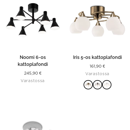
has
multiple
variants.
The
options
may
be
chosen
on
the
product
Noomi 6-os
Iris 5-os kattoplafondi
page
kattoplafondi
161,90
€
245,90
€
Varastossa
Varastossa
VALITSE
VAIHTOEHDOISTA