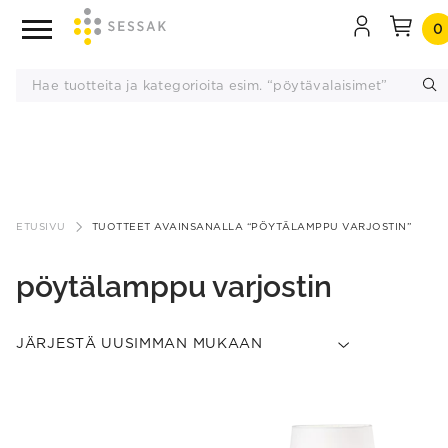
0
Siirry
sisältöön
ETUSIVU
TUOTTEET AVAINSANALLA “PÖYTÄLAMPPU VARJOSTIN”
pöytälamppu varjostin