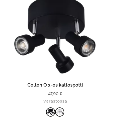
product
has
multiple
variants.
The
options
may
be
chosen
on
the
product
page
VALITSE VAIHTOEHDOISTA
Colton O 3-os kattospotti
47,90
€
Varastossa