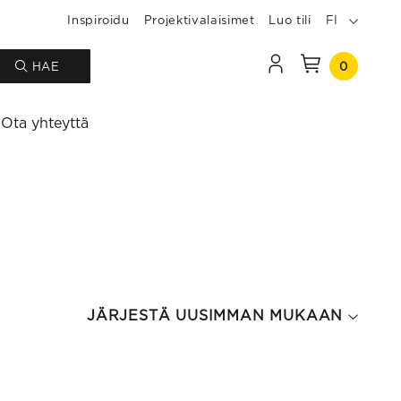
Inspiroidu
Projektivalaisimet
Luo tili
FI
0
HAE
Ota yhteyttä