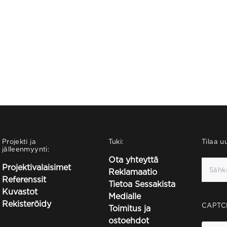
Projekti ja
Tuki:
Tilaa uu
jälleenmyynti:
Ota yhteyttä
Projektivalaisimet
Reklamaatio
Referenssit
Tietoa Sessakista
Kuvastot
Medialle
Rekisteröidy
CAPTC
Toimitus ja
ostoehdot