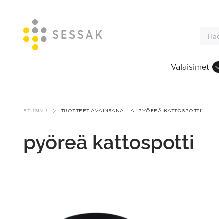
Valaisimet
Siirry
sisältöön
ETUSIVU
TUOTTEET AVAINSANALLA “PYÖREÄ KATTOSPOTTI”
pyöreä kattospotti
This