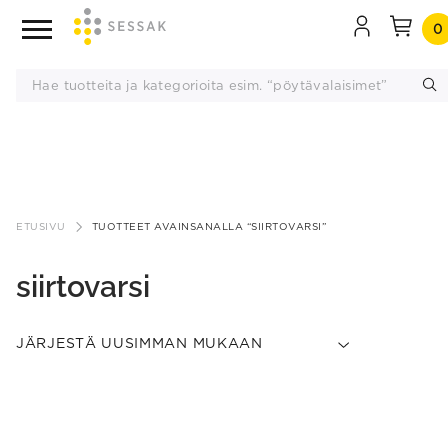
0
Siirry
sisältöön
ETUSIVU
TUOTTEET AVAINSANALLA “SIIRTOVARSI”
siirtovarsi