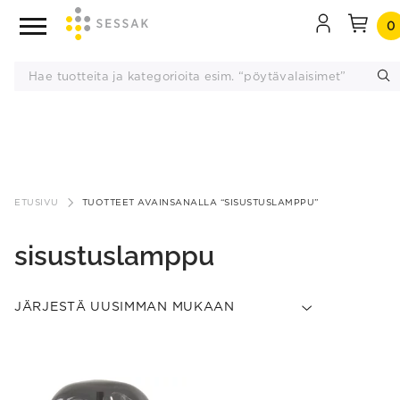
0
Siirry
sisältöön
ETUSIVU
TUOTTEET AVAINSANALLA “SISUSTUSLAMPPU”
sisustuslamppu