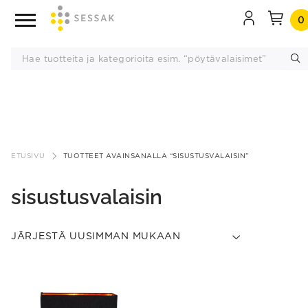
0
Siirry
sisältöön
ETUSIVU
TUOTTEET AVAINSANALLA “SISUSTUSVALAISIN”
sisustusvalaisin