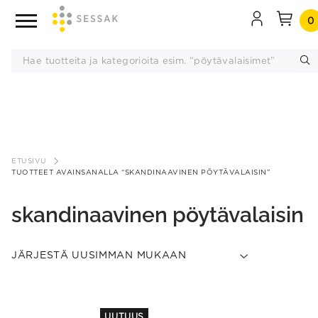
0
Siirry
sisältöön
ETUSIVU
TUOTTEET AVAINSANALLA “SKANDINAAVINEN PÖYTÄVALAISIN”
skandinaavinen pöytävalaisin
This
UUTUUS