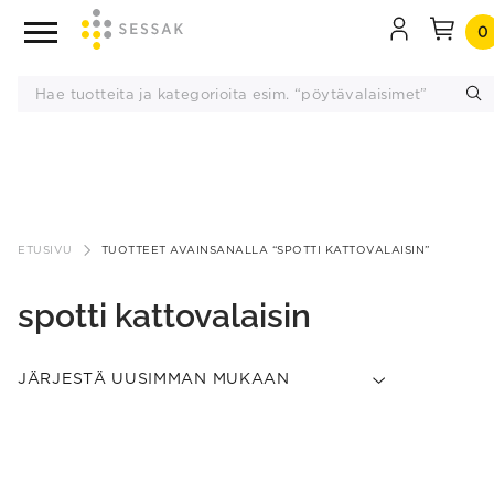
0
Siirry
sisältöön
ETUSIVU
TUOTTEET AVAINSANALLA “SPOTTI KATTOVALAISIN”
spotti kattovalaisin