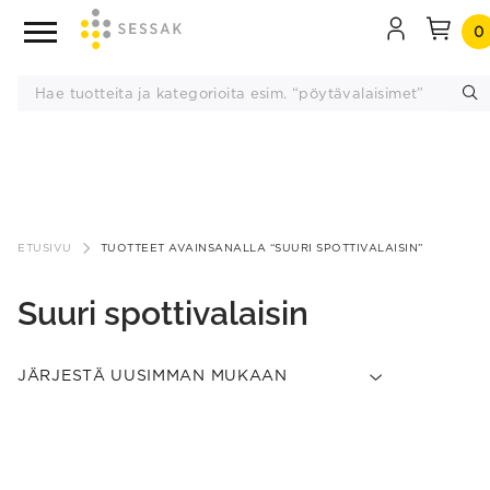
0
Siirry
sisältöön
ETUSIVU
TUOTTEET AVAINSANALLA “SUURI SPOTTIVALAISIN”
Suuri spottivalaisin