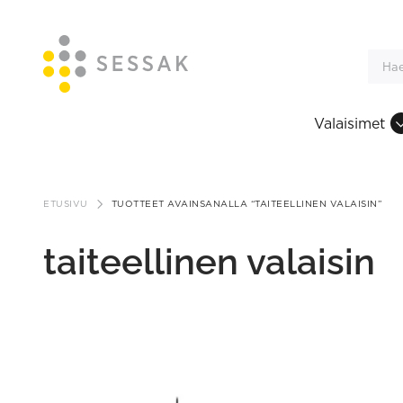
Valaisimet
Siirry
sisältöön
ETUSIVU
TUOTTEET AVAINSANALLA “TAITEELLINEN VALAISIN”
taiteellinen valaisin
This