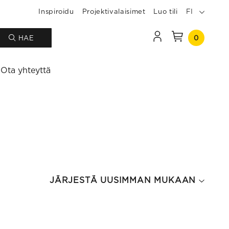
Inspiroidu
Projektivalaisimet
Luo tili
FI
0
HAE
Ota yhteyttä