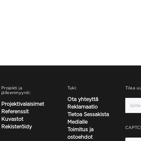
Projekti ja
Tuki:
Tilaa uu
jälleenmyynti:
Ota yhteyttä
Projektivalaisimet
Reklamaatio
Referenssit
Tietoa Sessakista
Kuvastot
Medialle
Rekisteröidy
CAPTC
Toimitus ja
ostoehdot